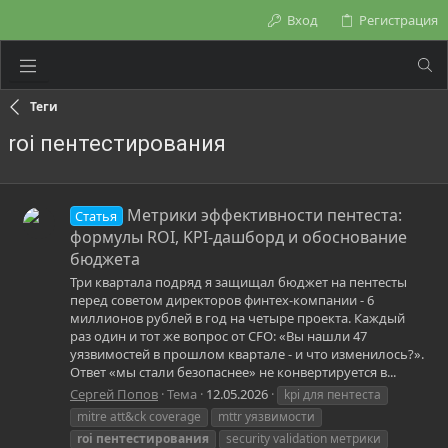
Вход
Регистрация
Теги
roi пентестирования
Метрики эффективности пентеста:
Статья
формулы ROI, KPI-дашборд и обоснование
бюджета
Три квартала подряд я защищал бюджет на пентесты
перед советом директоров финтех-компании - 6
миллионов рублей в год на четыре проекта. Каждый
раз один и тот же вопрос от CFO: «Вы нашли 47
уязвимостей в прошлом квартале - и что изменилось?».
Ответ «мы стали безопаснее» не конвертируется в...
Сергей Попов
Тема
12.05.2026
kpi для пентеста
mitre att&ck coverage
mttr уязвимости
roi
пентестирования
security validation метрики