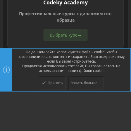
Codeby Academy
Профессиональные курсы с дипломом гос.
образца
Выбрать курс
→
На данном сайте используются файлы cookie, чтобы
персонализировать контент и сохранить Ваш вход в систему,
если Вы зарегистрируетесь.
Продолжая использовать этот сайт, Вы соглашаетесь на
использование наших файлов cookie.
®
Community platform by XenForo
© 2010-2026 XenForo Ltd.
Перевод
®
от Jumuro
Принять
Узнать больше....
Верх
Низ
XenPorta 2 PRO
© Jason Axelrod of
8WAYRUN