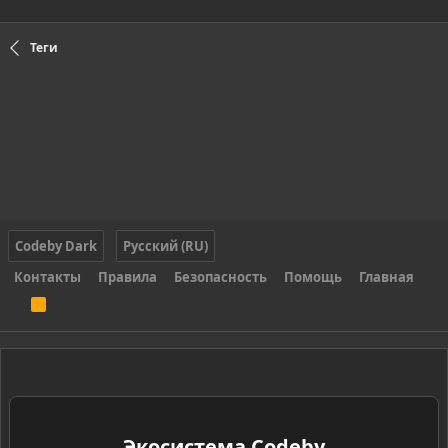
Теги
Codeby Dark
Русский (RU)
Контакты
Правила
Безопасность
Помощь
Главная
R
S
S
Экосистема Codeby