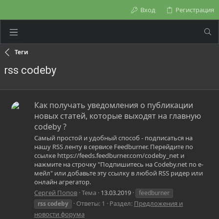
Вход
Регистрация
Теги
rss codeby
Как получать уведомления о публикации
новых статей, которые выходят на главную
codeby ?
Самый простой и удобный способ - подписаться на
нашу RSS ленту в сервисе Feedburner. Перейдите по
ссылке https://feeds.feedburner.com/codeby_net и
нажмите на строчку "Подпишитесь на Codeby.net по е-
мейл" или добавьте эту ссылку в любой RSS ридер или
онлайн агрегатор.
Сергей Попов
Тема
13.03.2019
feedburner
Ответы: 1
Раздел:
Предложения и
rss
codeby
новости форума