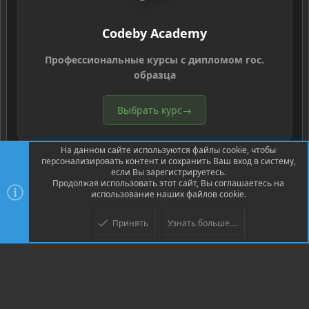
Codeby Academy
Профессиональные курсы с дипломом гос.
образца
Выбрать курс
→
На данном сайте используются файлы cookie, чтобы
персонализировать контент и сохранить Ваш вход в систему,
если Вы зарегистрируетесь.
Продолжая использовать этот сайт, Вы соглашаетесь на
использование наших файлов cookie.
®
Community platform by XenForo
© 2010-2026 XenForo Ltd.
Перевод
®
от Jumuro
Принять
Узнать больше....
Верх
Низ
XenPorta 2 PRO
© Jason Axelrod of
8WAYRUN