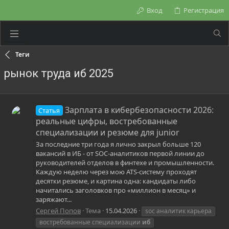
Вход
Регистрация
Теги
рынок труда иб 2025
Зарплата в кибербезопасности 2026:
Статья
реальные цифры, востребованные
специализации и резюме для junior
За последние три года я лично закрыл больше 120
вакансий в ИБ - от SOC-аналитиков первой линии до
руководителей отделов в финтехе и промышленности.
Каждую неделю через мою ATS-систему проходят
десятки резюме, и картина одна: кандидаты либо
начитались заголовков про «миллион в месяц» и
заряжают...
Сергей Попов
Тема
15.04.2026
soc аналитик карьера
востребованные специализации
иб