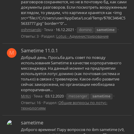
разговоров сохраняются, но не в почтовую бд, как сами
документы разговоров. Если посмотреть вооруженным
взглядом, то увидим, что картинки хранятся как <img
src="file://C:/Users/user/AppData/Local/Temp/$78C3464C5
5633777.jpg" border="0"...
oshmianski
Тема
16.12.2021
domino
sametime
Ответы: 3
Раздел:
Lotus - Администрирование
Sametime 11.0.1
M
Добрый день. Просьба дать совет по поводу
использования Sametime в качестве корпоративного
мессенджера. На данный момент на предприятии
используется лотус домино (как почтовая система и
только) в связке с тревелером. Какое-либо развитие
сейчас заморожена, но организации необходима
корпоративная...
MrKri
Тема
03.12.2020
messenger
sametime
Ответы: 16
Раздел:
Общие вопросы по лотус-
технологиям
sametime
Доброго времени! Пару вопросов по ibm sametime (v9,