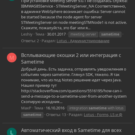
При установке Meeting Server 9.0.1 не создалась служба:
IBMWAS85Service - STMeetingServer_NA Соответственно,
в админке WebSphere возникает ошибка: Server cannot
be started because the node agent for server
STMeetingServer on node meetingSTMNode1 is not active.
Скажите, пожалуйста, это баг или я...
Leshiy
Тема
30.01.2017
meeting server
sametime
Ответы: 2
Раздел:
Lotus - Администрирование
Всплывающие окошки 2 или интеграция с
M
Sametime
Добрый день. Есть задачка, отправлять уведомления о
событиях через sametime. Глянул SDK, тяжело. Я так
понимаю, что из под Notes решение идет через Java.
Нашел пример тут
http://stackoverflow.com/questions/5516195/how-can-i-
send-a-message-to-a-sametime-user-from-another-system
Скопирую исходник...
MaxP
Тема
16.10.2016
integration
sametime
with lotus
Ответы: 13
Раздел:
Lotus - Forms, LS и @
sametime
Автоматический вход в Sametime для всех
L