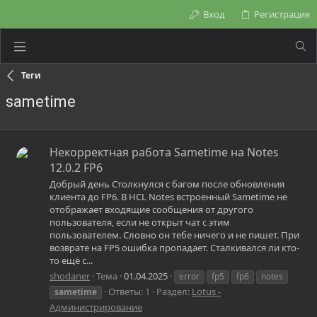
Вход
Регистрация
Теги
sametime
Некорректная работа Sametime на Notes
12.0.2 FP6
Добрый день Столкнулся с багом после обновления
клиента до FP6. В HCL Notes встроенный Sametime не
отображает входящие сообщения от другого
пользователя, если не открыт чат с этим
пользователем. Словно он тебе ничего и не пишет. При
возврате на FP5 ошибка пропадает. Сталкивался ли кто-
то ещё с...
shodaner
Тема
01.04.2025
error
fp5
fp6
notes
Ответы: 1
Раздел:
Lotus -
sametime
Администрирование