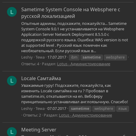
Sametime System Console на Websphere с
L
русской локализацией
Опытные админы, подскажите, пожалуйста... Sametime
System Console 9.0.1 не устанавливается на Websphere
Application Server Network Deployment 8.5.5.0 с
поддержкой русского языка. Ошибка: WAS version is not
at supported level . Русский язык помечен как
необязательный. Если русский язык в...
Leshiy
Тема
17.07.2017
ibm
sametime
websphere
Ответы: 4
Раздел:
Lotus - Администрирование
Locale Самтайма
L
Уважаемые гуру! Подскажите, пожалуйста, как
изменить Locale самтайма на ru ? Пробовал в
sametime.ini, откатывается на en. Вебсферу
принципиально устанавливал англоязычную. Спасибо!
Leshiy
Тема
07.07.2017
sametime
websphere
язык
Ответы: 2
Раздел:
Lotus - Администрирование
Meeting Server
L