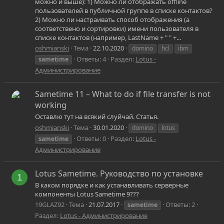
можно и выше): 1) Можно ли отображать offline
пользователей в публичной группе в списке контактов?
2) Можно ли настраивать способ отображения (а
соответствено и сортировки) имени пользователя в
списке контактов (например, LastName + " " +...
oshmianski
Тема
22.10.2020
domino
hcl
ibm
Ответы: 4
Раздел:
Lotus -
sametime
Администрирование
Sametime 11 – What to do if file transfer is not
working
Оставлю тут на всякий слуйчай. Статья.
oshmianski
Тема
30.01.2020
domino
lotus
Ответы: 0
Раздел:
Lotus -
sametime
Администрирование
Lotus Sametime. Руководство по установке
1
В каком порядке и как устанавливать серверные
компоненты Lotus Sametime 9???
19GLAZ92
Тема
21.07.2017
Ответы: 2
sametime
Раздел:
Lotus - Администрирование