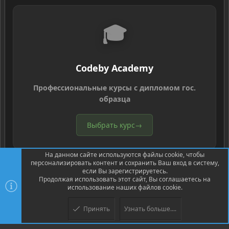
🎓
Codeby Academy
Профессиональные курсы с дипломом гос.
образца
Выбрать курс
→
На данном сайте используются файлы cookie, чтобы
персонализировать контент и сохранить Ваш вход в систему,
если Вы зарегистрируетесь.
Продолжая использовать этот сайт, Вы соглашаетесь на
использование наших файлов cookie.
®
Community platform by XenForo
© 2010-2026 XenForo Ltd.
Перевод
®
от Jumuro
Принять
Узнать больше....
Верх
Низ
XenPorta 2 PRO
© Jason Axelrod of
8WAYRUN