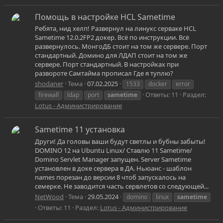
Помощь в настройке HCL Sametime
Ребята, нид хелп! Развернул на линукс серваке HCL
Sametime 12.0.2FP2 докер. Всё по инструкции. Всё
развернулось. МонгоДБ стоит на том же сервере. Порт
стандартный. Домино для ЛДАП стоит на том же
сервере. Порт стандартный. В настройках при
развороте Самтайма прописал Где я туплю?
shodaner
Тема
07.02.2025
1533
docker
error
Ответы: 11
Раздел:
firewall
ldap
port
sametime
Lotus - Администрирование
Sametime 11 установка
Други! Да головы ваши будут светлы и бубны забыты!
DOMINO 12 на Ubuntu Linux/ Ставлю 11 Sametime/
Domino Servlet Manager запущен. Server Sametime
установлен в доке сервера в ДА. Ньюанс - шаблон
names порезан до версии 8 чтоб запускалось на
семерке. Не заводится часть сервлетов со следующей...
NetWood
Тема
29.05.2024
domino
linux
sametime
Ответы: 11
Раздел:
Lotus - Администрирование