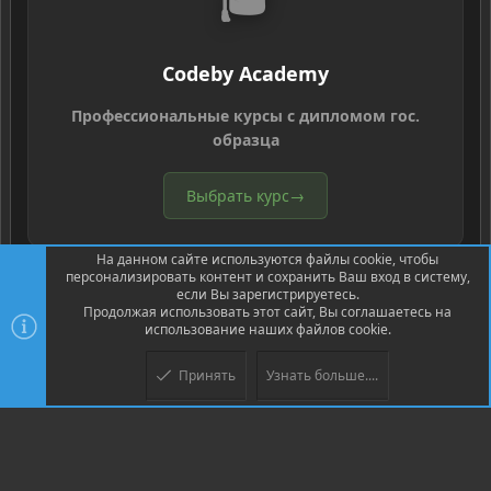
Codeby Academy
Профессиональные курсы с дипломом гос.
образца
Выбрать курс
→
На данном сайте используются файлы cookie, чтобы
персонализировать контент и сохранить Ваш вход в систему,
если Вы зарегистрируетесь.
Продолжая использовать этот сайт, Вы соглашаетесь на
использование наших файлов cookie.
®
Community platform by XenForo
© 2010-2026 XenForo Ltd.
Перевод
®
от Jumuro
Принять
Узнать больше....
Верх
Низ
XenPorta 2 PRO
© Jason Axelrod of
8WAYRUN