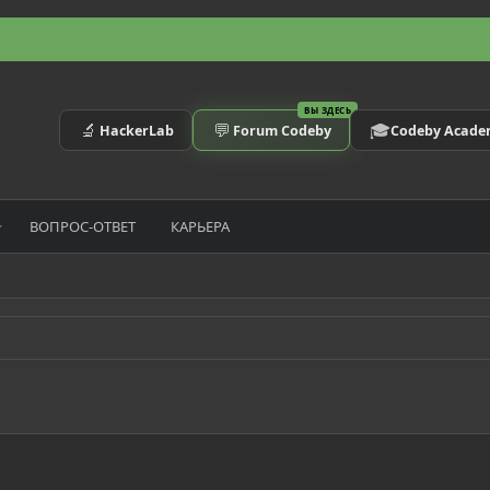
ВЫ ЗДЕСЬ
🔬
💬
🎓
HackerLab
Forum Codeby
Codeby Acad
ВОПРОС-ОТВЕТ
КАРЬЕРА