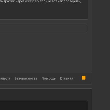
ь трафик через wireshark только вот как проверить,
R
авила
Безопасность
Помощь
Главная
S
S