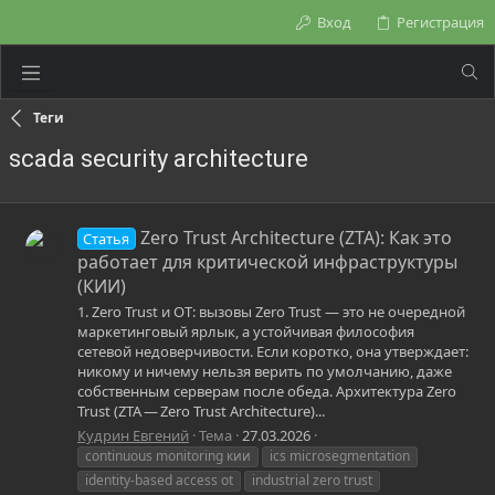
Вход
Регистрация
Теги
scada security architecture
Zero Trust Architecture (ZTA): Как это
Статья
работает для критической инфраструктуры
(КИИ)
1. Zero Trust и OT: вызовы Zero Trust — это не очередной
маркетинговый ярлык, а устойчивая философия
сетевой недоверчивости. Если коротко, она утверждает:
никому и ничему нельзя верить по умолчанию, даже
собственным серверам после обеда. Архитектура Zero
Trust (ZTA — Zero Trust Architecture)...
Кудрин Евгений
Тема
27.03.2026
continuous monitoring кии
ics microsegmentation
identity-based access ot
industrial zero trust