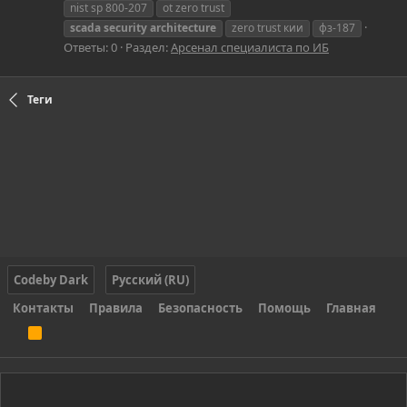
nist sp 800-207
ot zero trust
scada
security
architecture
zero trust кии
фз-187
Ответы: 0
Раздел:
Арсенал специалиста по ИБ
Теги
Codeby Dark
Русский (RU)
Контакты
Правила
Безопасность
Помощь
Главная
R
S
S