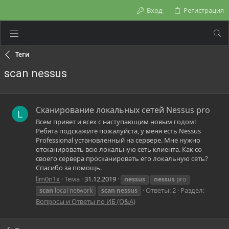
Вход
Регистрация
Теги
scan nessus
Сканирование локальных сетей Nessus pro
L
Всем привет и всех с наступающим новым годом!
Ребята подскажите пожалуйста, у меня есть Nessus
Professional установленный на сервере. Мне нужно
отсканировать всю локальную сеть клиента. Как со
своего сервера просканировать его локальную сеть?
Спасибо за помощь.
lim0n1x
Тема
31.12.2019
nessus
nessus
pro
Ответы: 2
Раздел:
scan
local network
scan
nessus
Вопросы и Ответы по ИБ (Q&A)