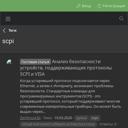
Вход
Регистрация
Теги
scpi
Анализ безопасности
Гостевая статья
устройств, поддерживающих протоколы
SCPI и VISA
Когда устаревший протокол подключается через
Ethernet, а затем к Интернету, возникают проблемы
безопасности. Стандартные команды для
программируемых инструментов (SCPI) - это
устаревший протокол, который поддерживают многие
современные измерительные приборы. Он может быть
выдан через...
Zer0must2b
Тема
19.03.2020
pyvisa
scpi
Ответы: 0
virtual instrument software architecture (visa)