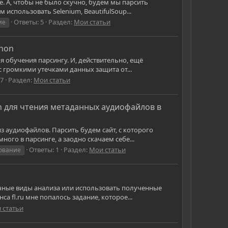
. А, чтобы не было скучно, будем мы парсить
использовать Selenium, BeautifulSoup...
Ответы: 5
Раздел:
Мои статьи
ие
thon
 обучения парсингу. И, действительно, ещё
с громкими утечками данных защита от...
 7
Раздел:
Мои статьи
 для чтения метаданных аудиофайлов в
з аудиофайлов. Парсить будем сайт, с которого
го в парсинге, а заодно скачаем себе...
Ответы: 1
Раздел:
Мои статьи
ование
ичные виды анализа или использовать полученные
 fl.ru мне попалось задание, которое...
 статьи