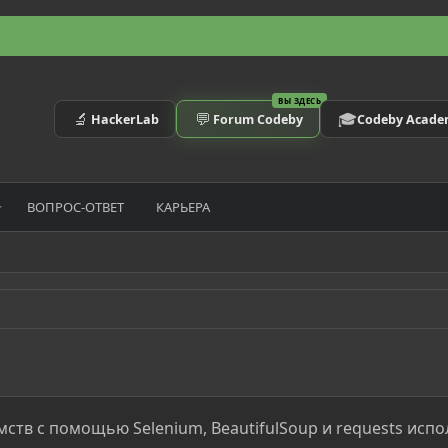
ВЫ ЗДЕСЬ
🔬
💬
🎓
HackerLab
Forum Codeby
Codeby Acad
ВОПРОС-ОТВЕТ
КАРЬЕРА
мств с помощью Selenium, BeautifulSoup и requests испо