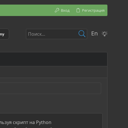
Вход
Регистрация
En
emy
льзуя скрипт на Python