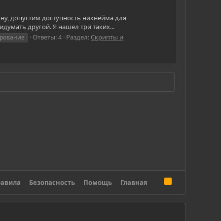
ну, допустим доступность никнейма для
идумать другой. Я нашел три таких...
Ответы: 4
Раздел:
Скрипты и
рование
R
авила
Безопасность
Помощь
Главная
S
S