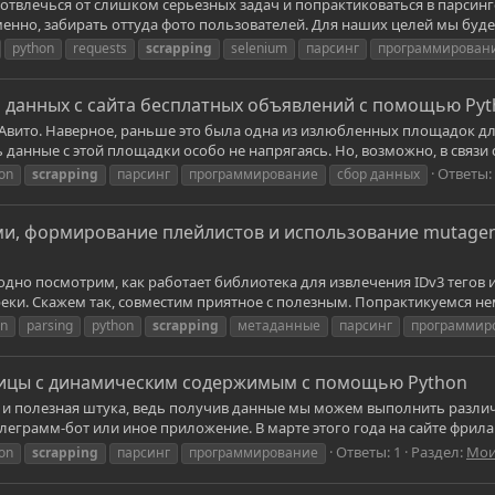
отвлечься от слишком серьезных задач и попрактиковаться в парсинге
менно, забирать оттуда фото пользователей. Для наших целей мы будем 
python
requests
scrapping
selenium
парсинг
программирован
 данных с сайта бесплатных объявлений с помощью Py
 Авито. Наверное, раньше это была одна из излюбленных площадок для
анные с этой площадки особо не напрягаясь. Но, возможно, в связи 
Ответы:
on
scrapping
парсинг
программирование
сбор данных
ми, формирование плейлистов и использование mutagen
одно посмотрим, как работает библиотека для извлечения IDv3 тегов и
и. Скажем так, совместим приятное с полезным. Попрактикуемся немно
n
parsing
python
scrapping
метаданные
парсинг
программир
лицы с динамическим содержимым с помощью Python
ая и полезная штука, ведь получив данные мы можем выполнить разл
еграмм-бот или иное приложение. В марте этого года на сайте фриланса
Ответы: 1
Раздел:
Мои
on
scrapping
парсинг
программирование