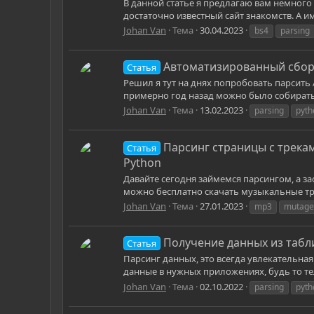
В данной статье я предлагаю вам немного 
достаточно известный сайт знакомств. А и
Johan Van
Тема
30.04.2023
bs4
parsing
Автоматизированный сбор
Статья
Решил я тут на днях попробовать парсить
примерно год назад можно было собирать д
Johan Van
Тема
13.02.2023
parsing
pyth
Парсинг страницы с трека
Статья
Python
Давайте сегодня займемся парсингом, а за
можно бесплатно скачать музыкальные трек
Johan Van
Тема
27.01.2023
mp3
mutage
Получение данных из таб
Статья
Парсинг данных, это всегда увлекательн
данные в нужных приложениях, будь то тел
Johan Van
Тема
02.10.2022
parsing
pyth