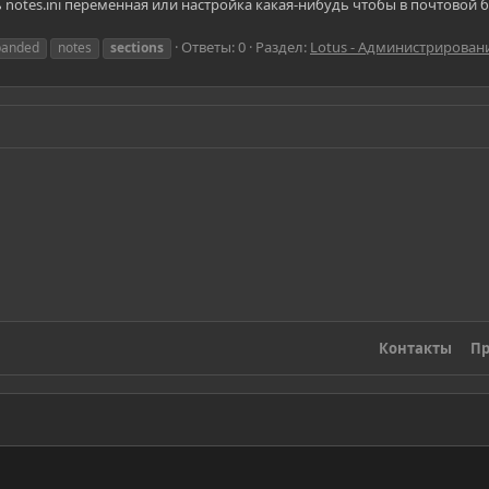
 notes.ini переменная или настройка какая-нибудь чтобы в почтовой 
Ответы: 0
Раздел:
Lotus - Администрирован
panded
notes
sections
Контакты
Пр