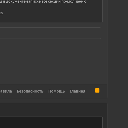
бд в документе-записке все секции по-молчанию
ие
R
авила
Безопасность
Помощь
Главная
S
S