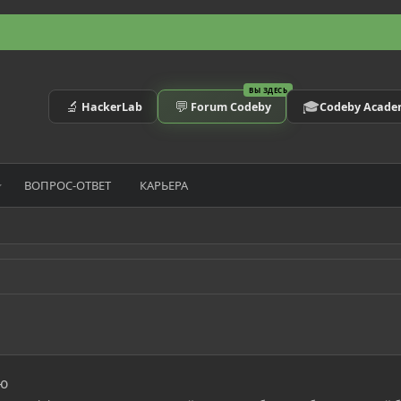
ВЫ ЗДЕСЬ
🔬
💬
🎓
HackerLab
Forum Codeby
Codeby Acad
ВОПРОС-ОТВЕТ
КАРЬЕРА
ю