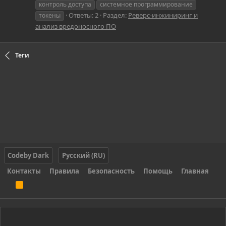
контроль доступа
системное программирование
Ответы: 2
Раздел:
Реверс-инжиниринг и
токены
анализ вредоносного ПО
Теги
Codeby Dark
Русский (RU)
Контакты
Правила
Безопасность
Помощь
Главная
R
S
S