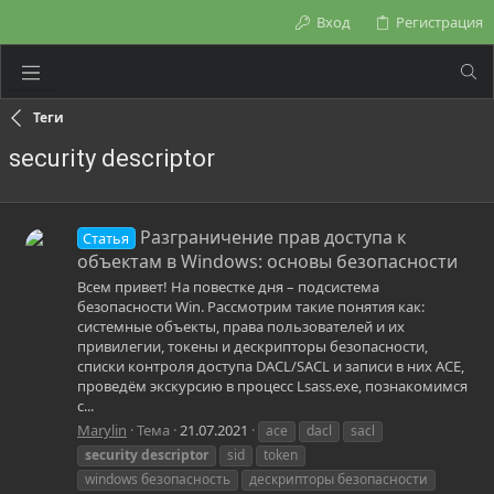
Вход
Регистрация
Теги
security descriptor
Разграничение прав доступа к
Статья
объектам в Windows: основы безопасности
Всем привет! На повестке дня – подсистема
безопасности Win. Рассмотрим такие понятия как:
системные объекты, права пользователей и их
привилегии, токены и дескрипторы безопасности,
списки контроля доступа DACL/SACL и записи в них ACE,
проведём экскурсию в процесс Lsass.exe, познакомимся
с...
Marylin
Тема
21.07.2021
ace
dacl
sacl
security
descriptor
sid
token
windows безопасность
дескрипторы безопасности