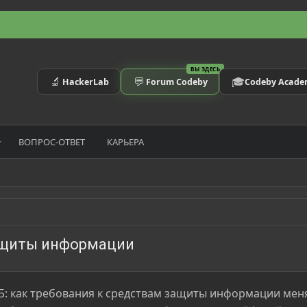
ВЫ ЗДЕСЬ
🔬
💬
🎓
HackerLab
Forum Codeby
Codeby Acad
ВОПРОС-ОТВЕТ
КАРЬЕРА
ащиты информации
Б: как требования к средствам защиты информации ме