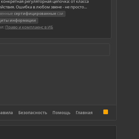
конкретная регуляторная цепочка: от класса
ствия. Ошибка в любом звене - не просто...
твенные
сертифицированные
сзи
щиты
информации
ел:
Право и комплаенс в ИБ
R
авила
Безопасность
Помощь
Главная
S
S