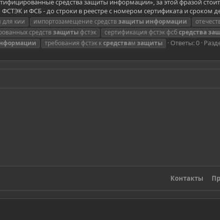
ртифицированные средства защиты информации», за этой фразой стоит 
СТЭК и ФСБ - до строки в реестре с номером сертификата и сроком дей
 для кии
импортозамещение средств
защиты
информации
отечес
рованных средств
защиты
фстэк
сертификация фстэк фсб
средства
за
Ответы: 0
Разд
нформации
требования фстэк к
средства
м
защиты
Контакты
Пр