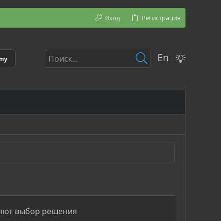
Вход
Регистрация
En
emy
няют выбор решения