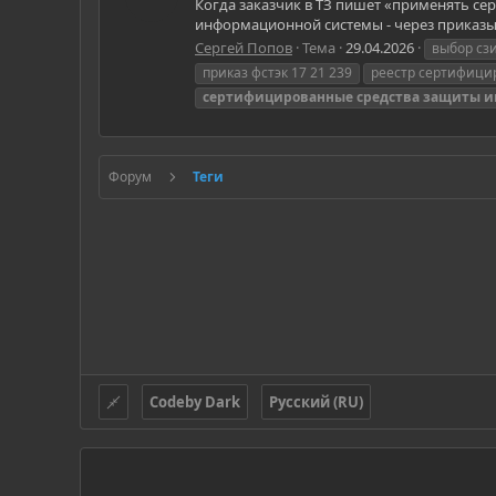
Когда заказчик в ТЗ пишет «применять се
информационной системы - через приказы Ф
Сергей Попов
Тема
29.04.2026
выбор сзи
приказ фстэк 17 21 239
реестр сертифици
сертифицированные
средства
защиты
и
Форум
Теги
Codeby Dark
Русский (RU)