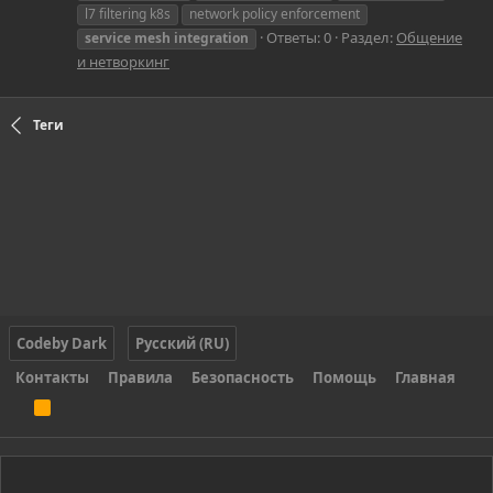
l7 filtering k8s
network policy enforcement
Ответы: 0
Раздел:
Общение
service
mesh
integration
и нетворкинг
Теги
Codeby Dark
Русский (RU)
Контакты
Правила
Безопасность
Помощь
Главная
R
S
S