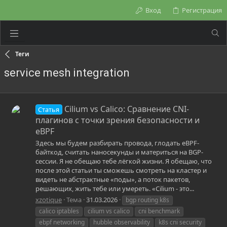
Вход
Регистрация
Теги
service mesh integration
Cilium vs Calico: Сравнение CNI-
Статья
плагинов с точки зрения безопасности и
eBPF
Здесь мы будем разбирать провода, глодать eBPF-
байткод, считать наносекунды и материться на BGP-
сессии. Я не обещаю тебе лёгкой жизни. Я обещаю, что
после этой статьи ты сможешь смотреть на кластер и
видеть не абстрактные «поды», а поток пакетов,
решающих, жить тебе или умереть. «Cilium - это...
xzotique
Тема
31.03.2026
bgp routing k8s
calico iptables
cilium vs calico
cni benchmark
ebpf networking
hubble observability
k8s cni security