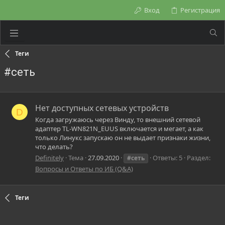
Вход
Регистрация
Теги
#сеть
Нет доступных сетевых устройств
D
Когда загружаюсь через Винду, то внешний сетевой
адаптер TL-WN821N_EUUS включается и мегает, а как
только Линукс запускаю он не выдает признаки жизни,
что делать?
Definitely
Тема
27.09.2020
Ответы: 5
Раздел:
#сеть
Вопросы и Ответы по ИБ (Q&A)
Теги