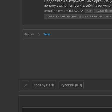
Продолжаем выстраивать ИБ в организации
почему важно пентестить себя на регулярн
temujin
Тема
06.12.2022
soc
аудит без
проверки безопасности
сетевая безопасн
Форум
Теги
Codeby Dark
Русский (RU)