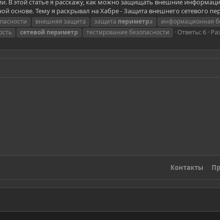
. В этой статье я расскажу, как можно защищать внешние информацио
ой основе. Тему я раскрывал на Хабре - Защита внешнего сетевого пе
опасности
внешняя защита
защита
периметр
а
информационная б
Ответы: 6
Ра
ость
сетевой
периметр
тестирование безопасности
Контакты
Пр