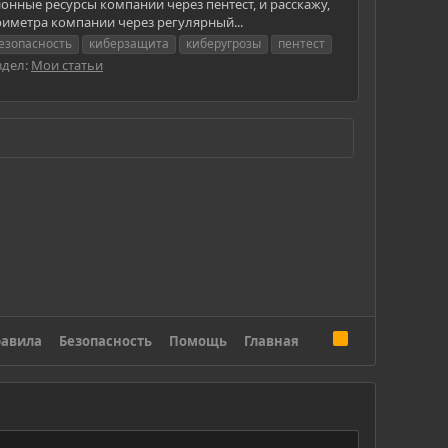
нные ресурсы компании через пентест, и расскажу,
риметра компании через регулярный...
езопасность
киберзащита
киберугрозы
пентест
здел:
Мои статьи
R
авила
Безопасность
Помощь
Главная
S
S