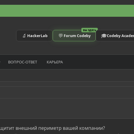
ВЫ ЗДЕСЬ
🔬
💬
🎓
HackerLab
Forum Codeby
Codeby Acad
ВОПРОС-ОТВЕТ
КАРЬЕРА
защитит внешний периметр вашей компании?