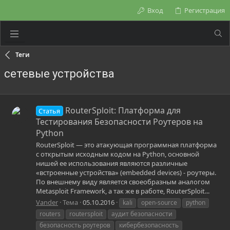
Вход
Регистрация
Теги
сетевые устройства
RouterSploit: Платформа для
Статья
Тестирования Безопасности Роутеров на
Python
RouterSploit — это атакующая программная платформа
с открытым исходным кодом на Python, основной
нишей ее использования являются различные
«встроенные устройства» (embedded devices) - роутеры.
По внешнему виду является своеобразным аналогом
Metasploit Framework, а так же в работе, RouterSploit...
Vander
Тема
05.10.2016
kali
open-source
python
routers
routersploit
аудит безопасности
безопасность роутеров
кибербезопасность