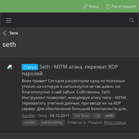
Вход
Регистрация
Теги
seth
Seth - MITM атака, перехват RDP
Статья
паролей.
Всем привет! Сегодня рассмотрим одну из полезных
утилит, на которую я натолкнулся не так давно, но
благополучно о ней забыл. Собственно, Seth.
Инструмент позволяет, инициируя атаку типа – MITM,
перехватить учетные данные, при вводе их на RDP
сервер. Для обеспечения большей безопасности для...
Vander
Тема
04.10.2017
kali linux
rdp
seth
Ответы: 6
Раздел:
Мои статьи
vander
vulnerability