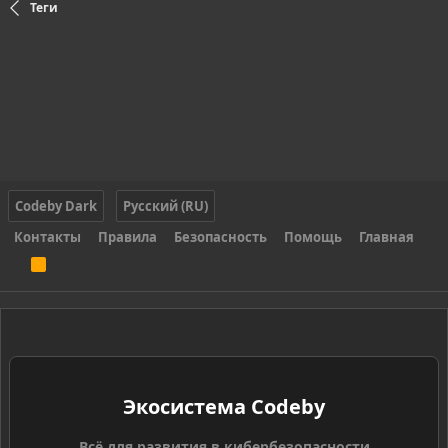
Теги
Codeby Dark
Русский (RU)
Контакты
Правила
Безопасность
Помощь
Главная
R
S
S
Экосистема Codeby
Всё для развития в кибербезопасности