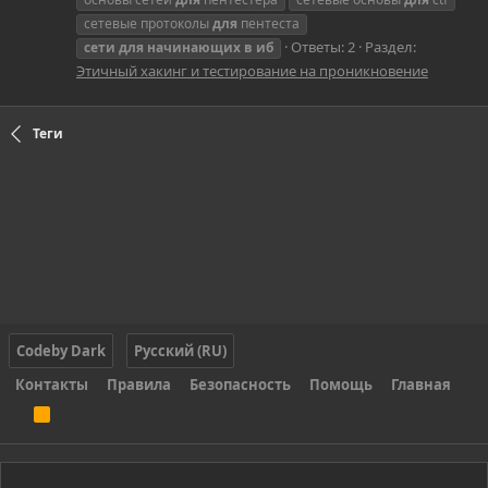
сетевые протоколы
для
пентеста
Ответы: 2
Раздел:
сети
для
начинающих
в
иб
Этичный хакинг и тестирование на проникновение
Теги
Codeby Dark
Русский (RU)
Контакты
Правила
Безопасность
Помощь
Главная
R
S
S