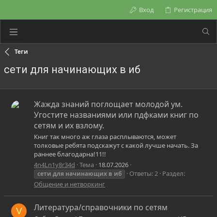
Вход
Регистрация
Теги
сети для начинающих в иб
Жажда знаний поглощает молодой ум.
Угостите названиями или пдфками книг по
сетям и их взлому.
Книг так много аж глаза расплываются, может
толковые ребята подскажут с какой лучше начать. За
раннее благодарна!11!!
4n4Ln1y8r34d
Тема
18.07.2026
Ответы: 2
Раздел:
сети
для
начинающих
в
иб
Общение и нетворкинг
Литература/справочники по сетям
V