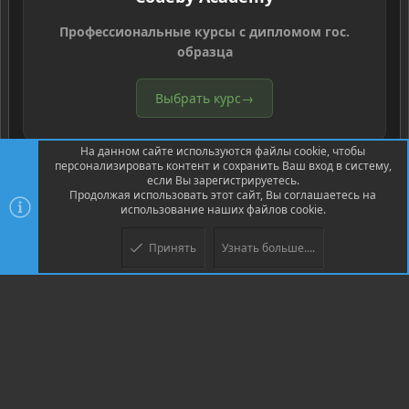
Профессиональные курсы с дипломом гос.
образца
Выбрать курс
→
На данном сайте используются файлы cookie, чтобы
персонализировать контент и сохранить Ваш вход в систему,
если Вы зарегистрируетесь.
Продолжая использовать этот сайт, Вы соглашаетесь на
использование наших файлов cookie.
®
Community platform by XenForo
© 2010-2026 XenForo Ltd.
Перевод
®
от Jumuro
Принять
Узнать больше....
Верх
Низ
XenPorta 2 PRO
© Jason Axelrod of
8WAYRUN