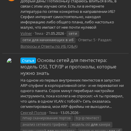
Добрый день! Потихоньку стараюсь влиться в ИБ, в
связи с этим изучаю сети. Есть ли в интернете
литература по сетям конкретно в направлении ИБ?
Серфил интернет самостоятельно, находил
информацию либо общего плана, либо настолько
малую, что импакт от нее почти нулевой
Volner
Тема
21.05.2026
сети
Ответы: 5
Раздел:
сети
для
начинающих
в
иб
Вопросы и Ответы по ИБ (Q&A)
Основы сетей для пентестера:
Статья
модель OSI, TCP/IP и протоколы, которые
нужно знать
На одном из первых внутренних пентестов я запустил
ARP-спуфинг в корпоративной сети - и не перехватил ни
одного пакета. Сорок минут перебирал настройки
инструмента, пока коллега не спросил: «А ты проверил,
что цель в одном VLAN с тобой?» Сеть оказалась
сегментирована, мои ARP-фреймы не выходили...
Сергей Попов
Тема
13.05.2026
nmap сканирование портов
tcp ip пентест
анализ сетевого трафика
модель osi
для
хакера
основы сетей
для
пентестера
сетевые основы
для
ctf