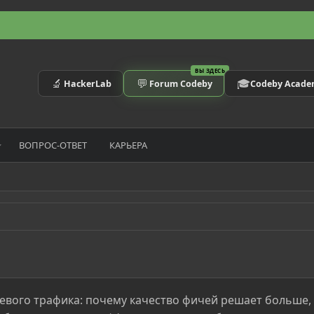
ВЫ ЗДЕСЬ
🔬
💬
🎓
HackerLab
Forum Codeby
Codeby Acad
ВОПРОС-ОТВЕТ
КАРЬЕРА
етевого трафика: почему качество фичей решает больше