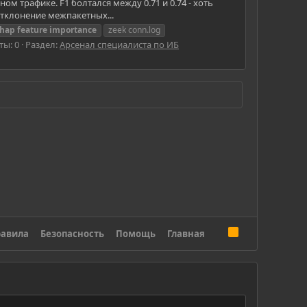
м трафике. F1 болтался между 0.71 и 0.74 - хоть
 отклонение межпакетных...
shap
feature
importance
zeek conn.log
ты: 0
Раздел:
Арсенал специалиста по ИБ
R
авила
Безопасность
Помощь
Главная
S
S