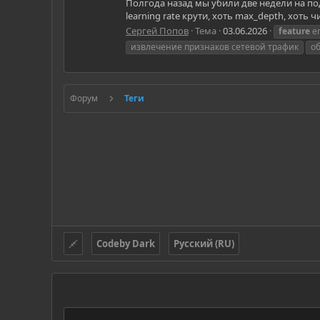
Полгода назад мы убили две недели на под
learning rate крути, хоть max_depth, хоть
Сергей Попов
Тема
03.06.2026
feature
en
извлечение признаков сетевой трафик
о
Форум
Теги
Codeby Dark
Русский (RU)