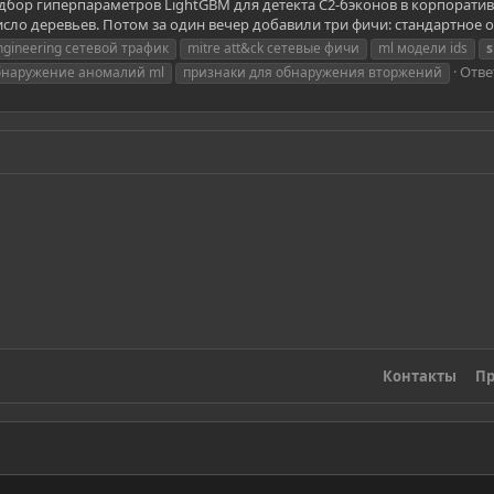
бор гиперпараметров LightGBM для детекта C2-бэконов в корпоративно
 число деревьев. Потом за один вечер добавили три фичи: стандартное
gineering сетевой трафик
mitre att&ck сетевые фичи
ml модели ids
Отве
бнаружение аномалий ml
признаки для обнаружения вторжений
Контакты
Пр