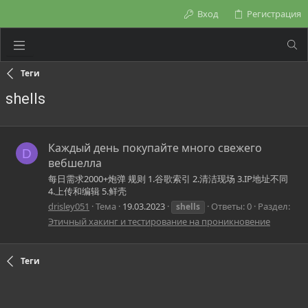
Вход
Регистрация
Теги
shells
Каждый день покупайте много свежего
D
вебшелла
每日需求2000+炮弹 规则 1.谷歌索引 2.清洁现场 3.IP地址不同
4.上传和编辑 5.鲜壳
drisley051
Тема
19.03.2023
Ответы: 0
Раздел:
shells
Этичный хакинг и тестирование на проникновение
Теги