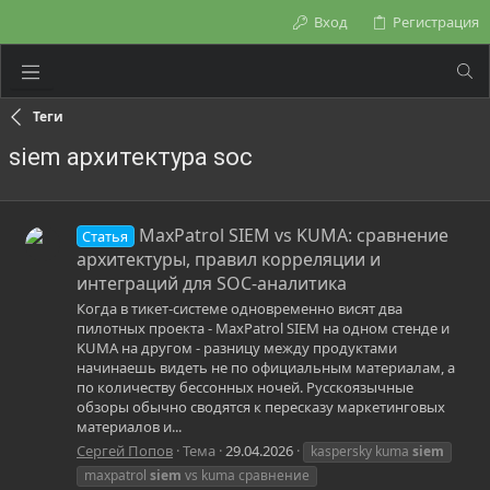
Вход
Регистрация
Теги
siem архитектура soc
MaxPatrol SIEM vs KUMA: сравнение
Статья
архитектуры, правил корреляции и
интеграций для SOC-аналитика
Когда в тикет-системе одновременно висят два
пилотных проекта - MaxPatrol SIEM на одном стенде и
KUMA на другом - разницу между продуктами
начинаешь видеть не по официальным материалам, а
по количеству бессонных ночей. Русскоязычные
обзоры обычно сводятся к пересказу маркетинговых
материалов и...
Сергей Попов
Тема
29.04.2026
kaspersky kuma
siem
maxpatrol
siem
vs kuma сравнение