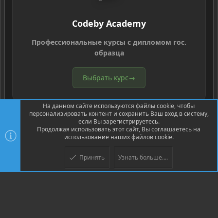
Codeby Academy
Профессиональные курсы с дипломом гос.
образца
Выбрать курс
→
На данном сайте используются файлы cookie, чтобы
персонализировать контент и сохранить Ваш вход в систему,
если Вы зарегистрируетесь.
Продолжая использовать этот сайт, Вы соглашаетесь на
использование наших файлов cookie.
®
Community platform by XenForo
© 2010-2026 XenForo Ltd.
Перевод
®
от Jumuro
Принять
Узнать больше....
Верх
Низ
XenPorta 2 PRO
© Jason Axelrod of
8WAYRUN