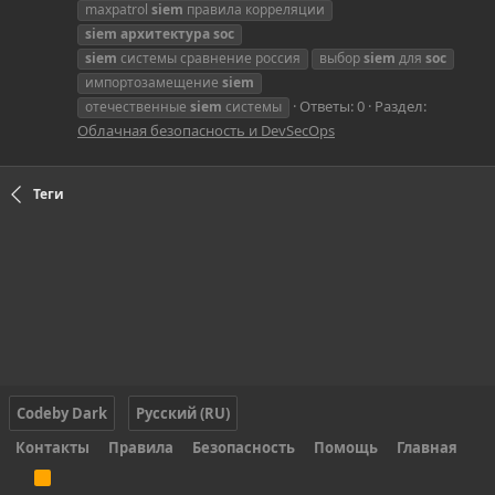
maxpatrol
siem
правила корреляции
siem
архитектура
soc
siem
системы сравнение россия
выбор
siem
для
soc
импортозамещение
siem
Ответы: 0
Раздел:
отечественные
siem
системы
Облачная безопасность и DevSecOps
Теги
Codeby Dark
Русский (RU)
Контакты
Правила
Безопасность
Помощь
Главная
R
S