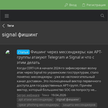
Вход
Регистрация
Теги
signal фишинг
Фишинг через мессенджеры: как APT-
Статья
группы атакуют Telegram и Signal и что с
этим делать
Когда CERT-UA в начале 2024-го зафиксировал волну
атак через Signal по украинским госструктурам, стало
понятно: мессенджеры - уже не «вспомогательный
канал доставки». Это полноценный вектор первичного
доступа для государственных APT-групп. Причём
вектор, который большинство SOC-ов попросту не...
Sergei webware
Тема
19.04.2026
apt атаки мессенджеры
signal
фишинг
spear phishing мессенджеры
защита мессенджеров