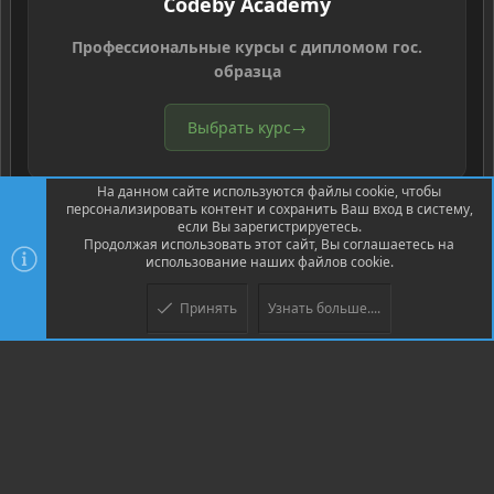
Codeby Academy
Профессиональные курсы с дипломом гос.
образца
Выбрать курс
→
На данном сайте используются файлы cookie, чтобы
персонализировать контент и сохранить Ваш вход в систему,
если Вы зарегистрируетесь.
Продолжая использовать этот сайт, Вы соглашаетесь на
использование наших файлов cookie.
®
Community platform by XenForo
© 2010-2026 XenForo Ltd.
Перевод
®
от Jumuro
Принять
Узнать больше....
Верх
Низ
XenPorta 2 PRO
© Jason Axelrod of
8WAYRUN