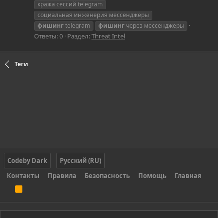
кража сессий telegram
социальная инженерия мессенджеры
фишинг
telegram
фишинг
через мессенджеры
Ответы: 0
Раздел:
Threat Intel
Теги
Codeby Dark
Русский (RU)
Контакты
Правила
Безопасность
Помощь
Главная
R
S
S