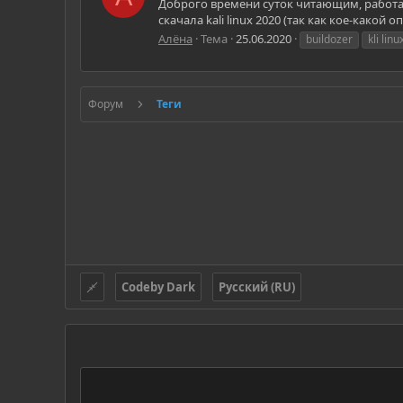
Доброго времени суток читающим, работаю
скачала kali linux 2020 (так как кое-какой
Алёна
Тема
25.06.2020
buildozer
kli linu
Форум
Теги
Codeby Dark
Русский (RU)