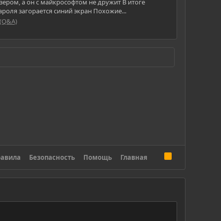
ером, а он с майкрософтом не дружит В итоге
пароля загорается синий экран Похожие...
 (Q&A)
R
авила
Безопасность
Помощь
Главная
S
S