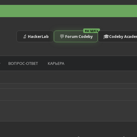
ВЫ ЗДЕСЬ
🔬
💬
🎓
HackerLab
Forum Codeby
Codeby Acad
ВОПРОС-ОТВЕТ
КАРЬЕРА