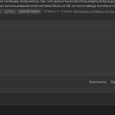
 на винде, получилось так, что нужно было воспользоваться бульдоз
 опыт использования этой системы был) на VB, но после ввода логина и 
Ответы: 4
Раздел:
Вопросы и Ответы по ИБ
x
python
синий
экран
Контакты
Пр