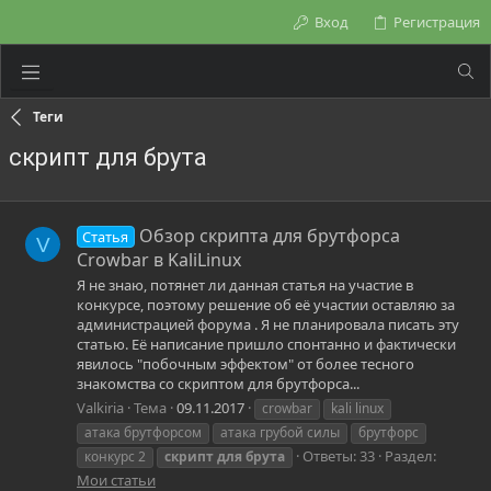
Вход
Регистрация
Теги
скрипт для брута
Обзор скрипта для брутфорса
Статья
V
Crowbar в KaliLinux
Я не знаю, потянет ли данная статья на участие в
конкурсе, поэтому решение об её участии оставляю за
администрацией форума . Я не планировала писать эту
статью. Её написание пришло спонтанно и фактически
явилось "побочным эффектом" от более тесного
знакомства со скриптом для брутфорса...
Valkiria
Тема
09.11.2017
crowbar
kali linux
атака брутфорсом
атака грубой силы
брутфорс
Ответы: 33
Раздел:
конкурс 2
скрипт
для
брута
Мои статьи