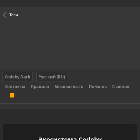
Теги
Codeby Dark
Русский (RU)
Контакты
Правила
Безопасность
Помощь
Главная
R
S
S
Экосистема Codeby