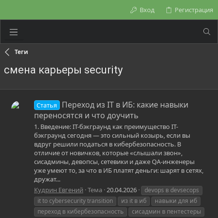
Вход
Регистрация
Теги
смена карьеры security
Переход из IT в ИБ: какие навыки
Статья
переносятся и что доучить
1. Введение: IT-бэкграунд как преимущество IT-
бэкграунд сегодня — это сильный козырь, если вы
вдруг решили податься в кибербезопасность. В
отличие от новичков, которые «слышали звон»,
сисадмины, девопсы, сетевики и даже QA-инженеры
уже умеют то, за что в ИБ платят деньги: шарят в сетях,
дружат...
Кудрин Евгений
Тема
20.04.2026
devops в devsecops
it to cybersecurity transition
из it в иб
навыки для иб
переход в кибербезопасность
сисадмин в пентестеры