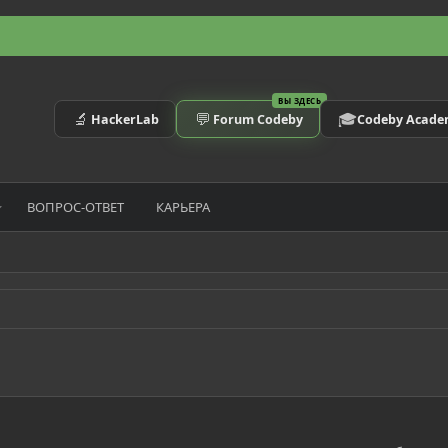
ВЫ ЗДЕСЬ
🔬
💬
🎓
HackerLab
Forum Codeby
Codeby Acad
ВОПРОС-ОТВЕТ
КАРЬЕРА