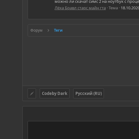
можно ли скачат симс 2 на ноутбук с проце
Лёха Бравл старс майн гта
Тема
18.10.202
Форум
Теги
Codeby Dark
Русский (RU)