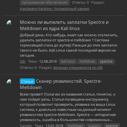
Ответы: 0
Раздел:
программное обеспечение
Hardware Hacking / Аппаратный хакинг
Можно ли выпилить заплатки Spectre и
Meltdown из ядра Kali linux
Добрый день. Кто нибудь знает как можно отключить,
удалить заплатки от spectre и meltdown ? Система
тормозящей стала до жути((( Раньше до этих заплаток
такого не было. Kali Linux самой последней версии на
сегодня.
Sdr
Тема
12.08.2018
kali linux
meltdown
spectre
Ответы: 6
Раздел:
Арсенал специалиста по ИБ
Сканер уязвимостей. Spectre-
Статья
Meltdown
Всем привет! Полагаю из названия статьи, понятно, о
чем пойдет речь. Статья посвящена инструменту,
который позволит проверить, уязвима ли ваша Linux
система, к довольно известным на данный момент
уязвимостям Spectre-Meltdown. Spectre — аппаратная
уязвимость, ошибка в большинстве современных...
Vander
Тема
13.01.2018
meltdown
scaners
spectre