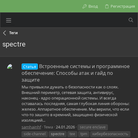
Вход
Регистрация
Теги
spectre
Встроенные системы и программное
Статья
обеспечение: Способы атак и гайд по
защите
Мы привыкли думать о безопасности как о слоях.
Внешний периметр, сетевая защита, антивирус,
наконец - ядро операционной системы. И всегда
оставалась последняя, самая глубокая линия обороны:
железо. Аппаратное обеспечение. Мы верили, что если
что-то зашито в кремний, защищено физической
изоляцией...
samhainhf
Тема
24.01.2026
secure enclave
side-channel
spectre
tee
tpm
кибербезопасность