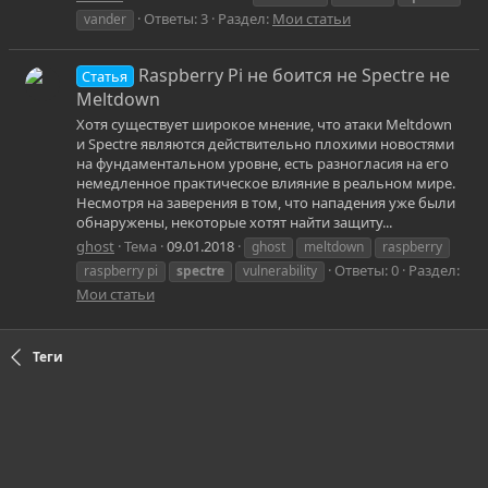
Ответы: 3
Раздел:
Мои статьи
vander
Raspberry Pi не боится не Spectre не
Статья
Meltdown
Хотя существует широкое мнение, что атаки Meltdown
и Spectre являются действительно плохими новостями
на фундаментальном уровне, есть разногласия на его
немедленное практическое влияние в реальном мире.
Несмотря на заверения в том, что нападения уже были
обнаружены, некоторые хотят найти защиту...
ghost
Тема
09.01.2018
ghost
meltdown
raspberry
Ответы: 0
Раздел:
raspberry pi
spectre
vulnerability
Мои статьи
Теги