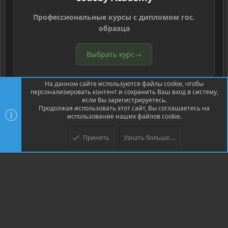
Профессиональные курсы с дипломом гос.
образца
Выбрать курс
→
На данном сайте используются файлы cookie, чтобы
персонализировать контент и сохранить Ваш вход в систему,
если Вы зарегистрируетесь.
Продолжая использовать этот сайт, Вы соглашаетесь на
использование наших файлов cookie.
®
Community platform by XenForo
© 2010-2026 XenForo Ltd.
Перевод
®
от Jumuro
Принять
Узнать больше....
Верх
Низ
XenPorta 2 PRO
© Jason Axelrod of
8WAYRUN