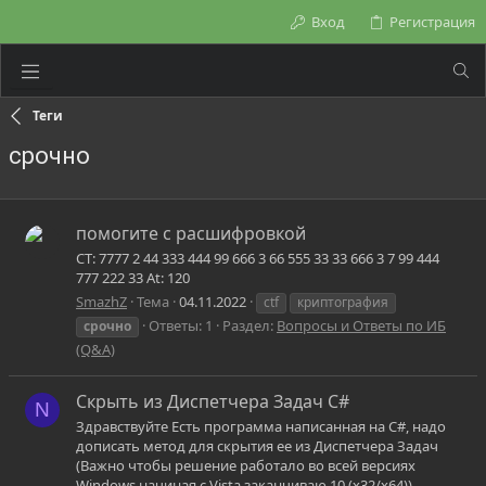
Вход
Регистрация
Теги
срочно
помогите с расшифровкой
CT: 7777 2 44 333 444 99 666 3 66 555 33 33 666 3 7 99 444
777 222 33 At: 120
SmazhZ
Тема
04.11.2022
ctf
криптография
Ответы: 1
Раздел:
Вопросы и Ответы по ИБ
срочно
(Q&A)
Скрыть из Диспетчера Задач C#
N
Здравствуйте Есть программа написанная на C#, надо
дописать метод для скрытия ее из Диспетчера Задач
(Важно чтобы решение работало во всей версиях
Windows начиная с Vista заканчиваю 10 (x32/x64))