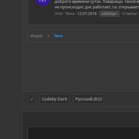
доброго времени суток. Товарищи, такой воп
не происходит. днс работает, т.е. открывае
mtd
Тема
12.07.2018
Ответы: 
sslstrip+
Форум
Теги
Codeby Dark
Русский (RU)