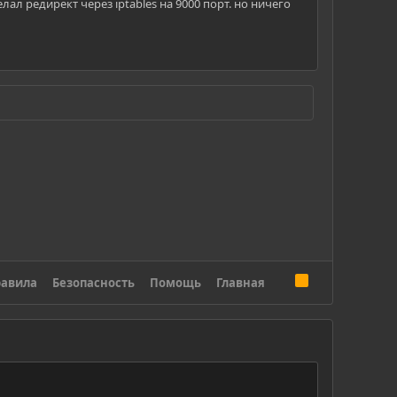
лал редирект через iptables на 9000 порт. но ничего
R
авила
Безопасность
Помощь
Главная
S
S