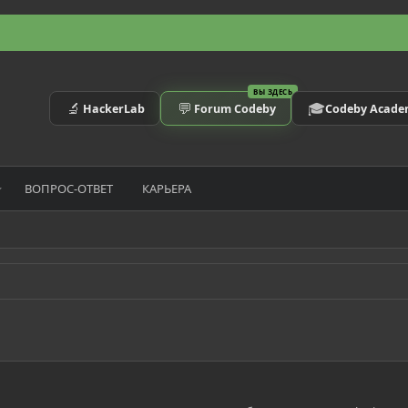
ВЫ ЗДЕСЬ
🔬
💬
🎓
HackerLab
Forum Codeby
Codeby Acad
ВОПРОС-ОТВЕТ
КАРЬЕРА