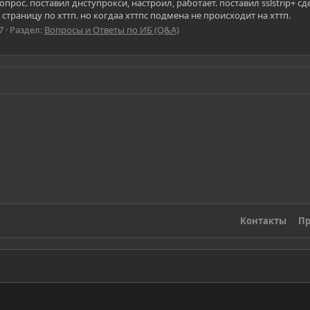
рос. поставил днступрокси, настроил, работает. поставил sslstrip+ сде
т страницу по хттп. но когдаа хттпс подмена не происходит на хттп.
7
Раздел:
Вопросы и Ответы по ИБ (Q&A)
Контакты
Пр