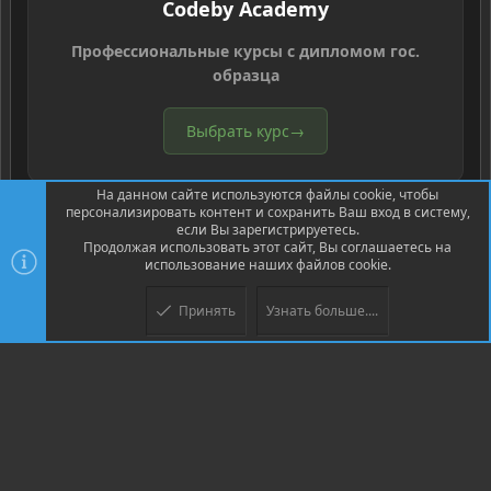
Codeby Academy
Профессиональные курсы с дипломом гос.
образца
Выбрать курс
→
На данном сайте используются файлы cookie, чтобы
персонализировать контент и сохранить Ваш вход в систему,
если Вы зарегистрируетесь.
Продолжая использовать этот сайт, Вы соглашаетесь на
использование наших файлов cookie.
®
Community platform by XenForo
© 2010-2026 XenForo Ltd.
Перевод
®
от Jumuro
Принять
Узнать больше....
Верх
Низ
XenPorta 2 PRO
© Jason Axelrod of
8WAYRUN