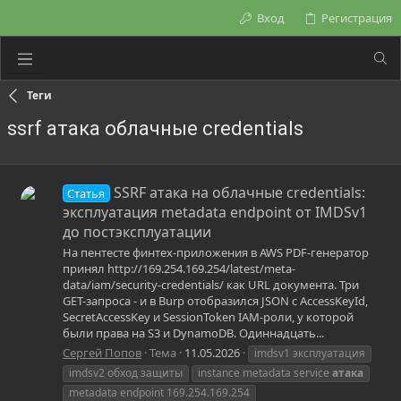
Вход
Регистрация
Теги
ssrf атака облачные credentials
SSRF атака на облачные credentials:
Статья
эксплуатация metadata endpoint от IMDSv1
до постэксплуатации
На пентесте финтех-приложения в AWS PDF-генератор
принял http://169.254.169.254/latest/meta-
data/iam/security-credentials/ как URL документа. Три
GET-запроса - и в Burp отобразился JSON с AccessKeyId,
SecretAccessKey и SessionToken IAM-роли, у которой
были права на S3 и DynamoDB. Одиннадцать...
Сергей Попов
Тема
11.05.2026
imdsv1 эксплуатация
imdsv2 обход защиты
instance metadata service
атака
metadata endpoint 169.254.169.254