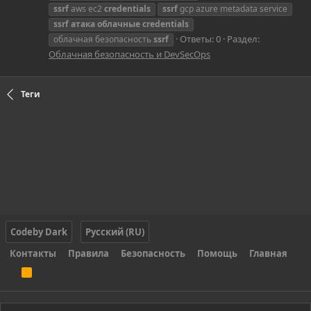
ssrf
aws ec2
credentials
ssrf
gcp azure metadata service
ssrf
атака
облачные
credentials
Ответы: 0
Раздел:
облачная безопасность
ssrf
Облачная безопасность и DevSecOps
Теги
Codeby Dark
Русский (RU)
Контакты
Правила
Безопасность
Помощь
Главная
R
S
S