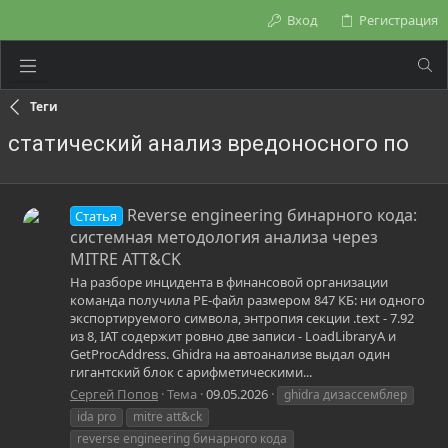
Вход
Регистрация
Теги
статический анализ вредоносного по
Reverse engineering бинарного кода:
Статья
системная методология анализа через
MITRE ATT&CK
На разборе инцидента в финансовой организации
команда получила PE-файл размером 847 КБ: ни одного
экспортируемого символа, энтропия секции .text - 7.92
из 8, IAT содержит ровно две записи - LoadLibraryA и
GetProcAddress. Ghidra на автоанализе выдал один
гигантский блок с арифметическими...
Сергей Попов
Тема
09.05.2026
ghidra дизассемблер
ida pro
mitre att&ck
reverse engineering бинарного кода