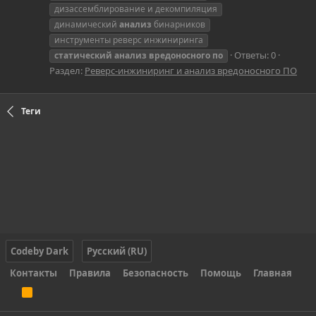
дизассемблирование и декомпиляция
динамический
анализ
бинарников
инструменты реверс инжиниринга
Ответы: 0
статический
анализ
вредоносного
по
Раздел:
Реверс-инжиниринг и анализ вредоносного ПО
Теги
Codeby Dark
Русский (RU)
Контакты
Правила
Безопасность
Помощь
Главная
R
S
S