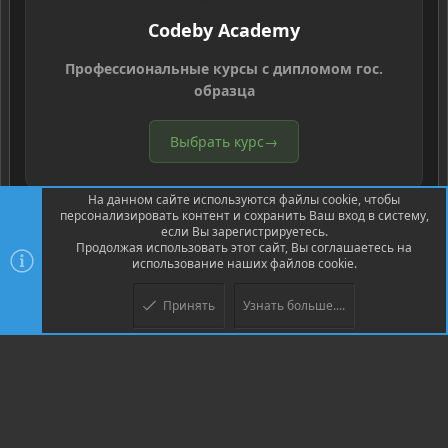
Codeby Academy
Профессиональные курсы с дипломом гос.
образца
Выбрать курс
→
На данном сайте используются файлы cookie, чтобы
персонализировать контент и сохранить Ваш вход в систему,
если Вы зарегистрируетесь.
Продолжая использовать этот сайт, Вы соглашаетесь на
использование наших файлов cookie.
®
Community platform by XenForo
© 2010-2026 XenForo Ltd.
Перевод
®
от Jumuro
Принять
Узнать больше....
Верх
Низ
XenPorta 2 PRO
© Jason Axelrod of
8WAYRUN