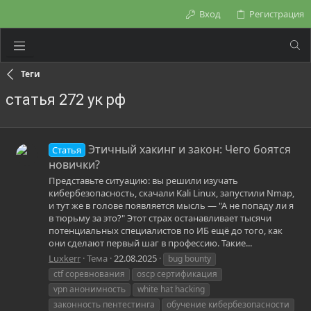
Вход
Регистрация
Теги
статья 272 ук рф
Этичный хакинг и закон: Чего боятся
Статья
новички?
Представьте ситуацию: вы решили изучать
кибербезопасность, скачали Kali Linux, запустили Nmap,
и тут же в голове появляется мысль — "А не попаду ли я
в тюрьму за это?" Этот страх останавливает тысячи
потенциальных специалистов по ИБ ещё до того, как
они сделают первый шаг в профессию. Такие...
Luxkerr
Тема
22.08.2025
bug bounty
ctf соревнования
oscp сертификация
vpn анонимность
white hat hacking
законность пентестинга
обучение кибербезопасности