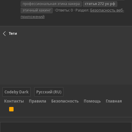
профессиональная этика хакера
статья
272
ук
рф
Ответы: 0
Раздел:
Безопасность веб-
этичный хакинг
приложений
Теги
Codeby Dark
Русский (RU)
Контакты
Правила
Безопасность
Помощь
Главная
R
S
S