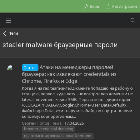
Вход
Регистрация
Теги
stealer malware браузерные пароли
Атаки на менеджеры паролей
Статья
браузера: как извлекают credentials из
Chrome, Firefox и Edge
Когда я на red team-энгейджменте попадаю на рабочую
станцию, первое, куда лезу - не контроллер домена и не
lateral movement через SMB. Первая цель - директория
%LOCALAPPDATA%\Google\Chrome\User Data\Default\.
Файл Login Data весит пару мегабайт, но внутри - ключи
ко всему: корпоративным...
Сергей Попов
Тема
17.04.2026
browser credential dumping
dpapi расшифровка паролей chrome