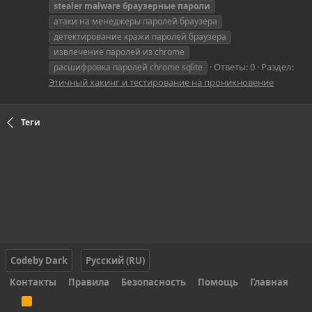
stealer
malware
браузерные
пароли
атаки на менеджеры паролей браузера
детектирование кражи паролей браузера
извлечение паролей из chrome
Ответы: 0
Раздел:
расшифровка паролей chrome sqlite
Этичный хакинг и тестирование на проникновение
Теги
Codeby Dark
Русский (RU)
Контакты
Правила
Безопасность
Помощь
Главная
R
S