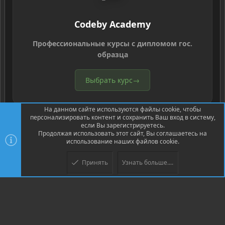
Codeby Academy
Профессиональные курсы с дипломом гос.
образца
Выбрать курс
→
На данном сайте используются файлы cookie, чтобы
персонализировать контент и сохранить Ваш вход в систему,
если Вы зарегистрируетесь.
Продолжая использовать этот сайт, Вы соглашаетесь на
использование наших файлов cookie.
®
Community platform by XenForo
© 2010-2026 XenForo Ltd.
Перевод
®
от Jumuro
Принять
Узнать больше....
Верх
Низ
XenPorta 2 PRO
© Jason Axelrod of
8WAYRUN