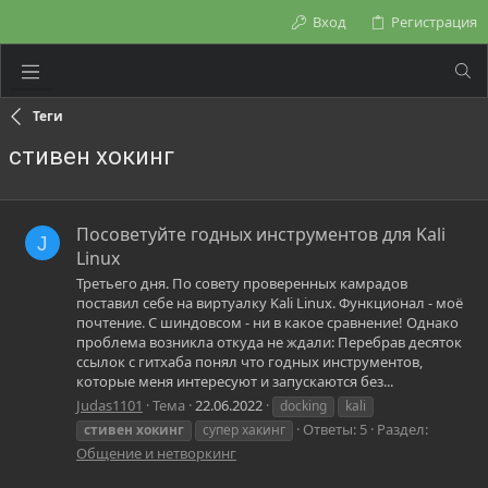
Вход
Регистрация
Теги
стивен хокинг
Посоветуйте годных инструментов для Kali
J
Linux
Третьего дня. По совету проверенных камрадов
поставил себе на виртуалку Kali Linux. Функционал - моё
почтение. С шиндовсом - ни в какое сравнение! Однако
проблема возникла откуда не ждали: Перебрав десяток
ссылок с гитхаба понял что годных инструментов,
которые меня интересуют и запускаются без...
Judas1101
Тема
22.06.2022
docking
kali
Ответы: 5
Раздел:
стивен
хокинг
супер хакинг
Общение и нетворкинг