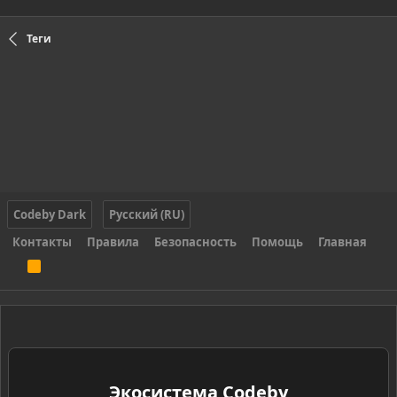
Теги
Codeby Dark
Русский (RU)
Контакты
Правила
Безопасность
Помощь
Главная
R
S
S
Экосистема Codeby