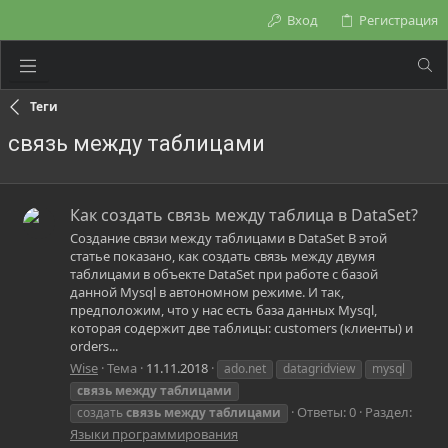
Вход
Регистрация
Теги
связь между таблицами
Как создать связь между таблица в DataSet?
Создание связи между таблицами в DataSet В этой
статье показано, как создать связь между двумя
таблицами в объекте DataSet при работе с базой
данной Mysql в автономном режиме. И так,
предположим, что у нас есть база данных Mysql,
которая содержит две таблицы: customers (клиенты) и
orders...
Wise
Тема
11.11.2018
ado.net
datagridview
mysql
связь
между
таблицами
Ответы: 0
Раздел:
создать
связь
между
таблицами
Языки программирования