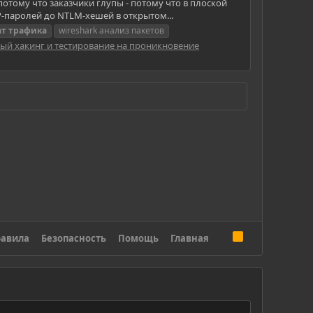
отому что заказчики глупы - потому что в плоской
P-паролей до NTLM-хешей в открытом...
ат
трафика
wireshark анализ пакетов
ый хакинг и тестирование на проникновение
R
авила
Безопасность
Помощь
Главная
S
S