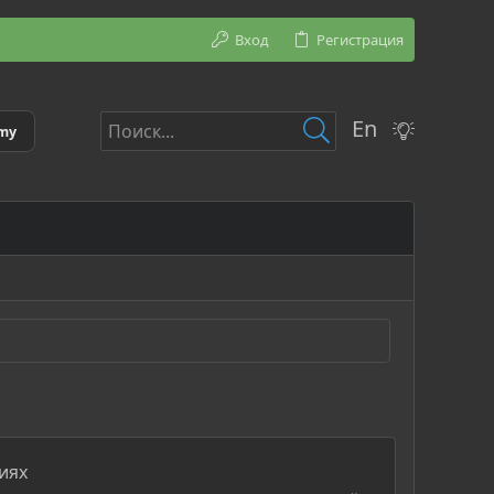
Вход
Регистрация
En
emy
иях