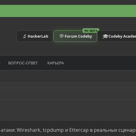
ВЫ ЗДЕСЬ
🔬
💬
🎓
HackerLab
Forum Codeby
Codeby Acad
ВОПРОС-ОТВЕТ
КАРЬЕРА
таки: Wireshark, tcpdump и Ettercap в реальных сценар