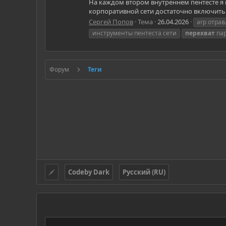
На каждом втором внутреннем пентесте я н
корпоративной сети достаточно включить 
Сергей Попов
Тема
26.04.2026
arp отра
инструменты пентеста сети
перехват
пар
Форум
Теги
Codeby Dark
Русский (RU)