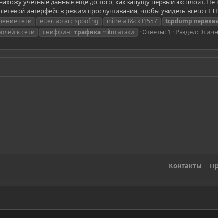
ахожу учётные данные ещё до того, как запущу первый эксплойт. Не п
сетевой интерфейс в режим прослушивания, чтобы увидеть всё: от FT
вление сети
ettercap arp spoofing
mitre att&ck t1557
tcpdump
перехв
Ответы: 1
Раздел:
Этичн
олей в сети
сниффинг
трафика
mitm атаки
Контакты
Пр