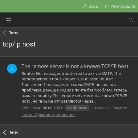
Вход
Регистрация
Теги
tcp/ip host
The remote server is not a known TCP/IP host.
K
Router: No messages transferred to ххх via SMTP: The
remote server is not a known TCP/IP host. Router:
Transferred 1 messages to ххх via SMTP появилась
проблема, раньше ходила почта без проблем. теперь
выдает ошибку The remote server is not a known TCP/IP
host , но письма отправляются через...
k85
Тема
06.08.2020
Ответы: 1
Раздел:
tcp
/
ip
host
Lotus - Администрирование
Теги