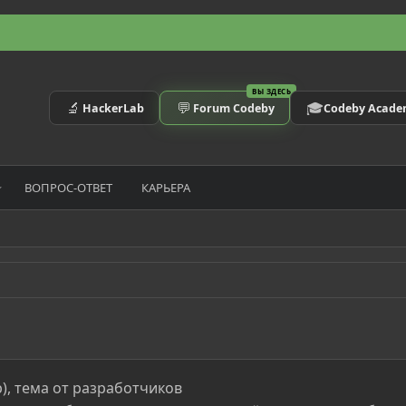
ВЫ ЗДЕСЬ
🔬
💬
🎓
HackerLab
Forum Codeby
Codeby Acad
ВОПРОС-ОТВЕТ
КАРЬЕРА
р), тема от разработчиков