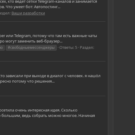
х, кто ведет сетки Telegram-каналов и занимается
. Что умеет бот: Автопостинг...
аздел:
Ваши разработки
ber или Telegram, потому что там есть важные чаты
о могут заменить веб-браузер...
Ответы: 5
Раздел:
по
#свободныемессенджеры
то зависали при выходе в диалог с человек. я нашöл
ересно потому что решения...
посетила очень интересная идея. Сколько
о большим, ведь собрать можно многое. Начиная