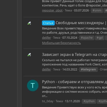
Всем привет! Данный топик создан для под
контентом. Речь идет о боте @reposter_obo
reposter_obot
Тема
03.07.2026
#smm
#
Свободные мессенджеры | 
Статья
Введение Всех приветствую! Наверняка вы, 
по работе, друзья, родственники и т.д. О
delifer
Тема
07.10.2024
#apache
#gpl
Мобильная безопасность
Зависает экран в Telegram на ста
Сколько не пытался не работал телеграмм 
приложение под названием Fork Client, кот
delifer
Тема
14.03.2022
Отве
#telegram
Python - собираем и отправляем 
T
Введение Приветствую всех у кого есть вр
информации о системе можно собрать исп
от...
to_0day
Тема
13.11.2020
#python
#pyth