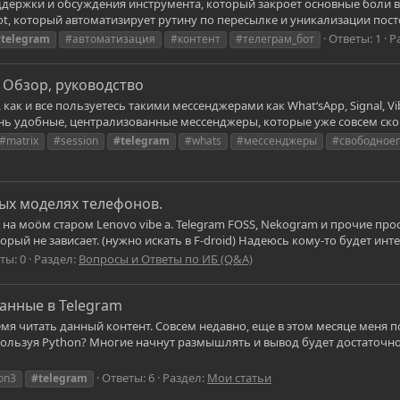
держки и обсуждения инструмента, который закроет основные боли все
t, который автоматизирует рутину по пересылке и уникализации постов
Ответы: 1
Р
telegram
#автоматизация
#контент
#телеграм_бот
Обзор, руководство
как и все пользуетесь такими мессенджерами как WhatʻsApp, Signal, Vi
чень удобные, централизованные мессенджеры, которые уже совсем скор
#matrix
#session
#telegram
#whats
#мессенджеры
#свободное
рых моделях телефонов.
на моöм старом Lenovo vibe a. Telegram FOSS, Nekogram и прочие прос
орый не зависает. (нужно искать в F-droid) Надеюсь кому-то будет инт
ты: 0
Раздел:
Вопросы и Ответы по ИБ (Q&A)
данные в Telegram
емя читать данный контент. Совсем недавно, еще в этом месяце меня 
ользуя Python? Многие начнут размышлять и вывод будет достаточн
Ответы: 6
Раздел:
Мои статьи
on3
#telegram