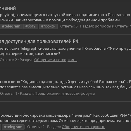
ичений
 phyton), занимающимся накруткой живых подписчиков в Telegram, но
ой симки. Заинтересованы в помощи с обходом данной проблемы
Ответы: 5
Раздел:
Вопросы и Ответы 
#telegram
#боты
#прокси
стал доступен для пользователей РФ
метил: сайт Telegraph снова стал доступен на ПК/мобайл в РФ, но при у
 ряд экспериментов, какие мысли?
Ответы: 2
Раздел:
Общение и нетворкинг
кого кино "Ходишь ходишь, каждый день и тут бац! Вторая смена"...
оявляется раз в месяц и только ругань от него слышно. Так вот, бац, и 
Ответы: 1
Раздел:
Предложения и новости форума
последствий блокировки мессенджера "Телеграм". Как сообщает РИА "
торонних сервисов ведомством. Отмечается, что предприниматель пот
Ответы: 2
Раздел:
Общение и нетворкинг
#telegram