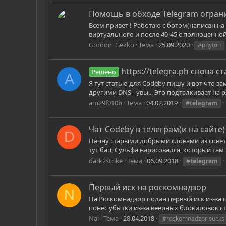
Помощь в обходе Telegram огран
Всем привет ! Работаю с ботом(написан на
виртуального и после 40-45 с полноценн
Gordon_Gekko
Тема
25.09.2020
#phyton
https://telegra.ph снова 
Решено
A
Я тут статью для Codeby пишу и вот что за
другими DNS - увы... Это подталкивает на
am29f010b
Тема
04.02.2019
#telegram
Чат Codeby в телеграм(и на сайте)
D
Начну старыми добрыми словами из советс
тут бац, Сульфа нарисовался, который там п
dark2strike
Тема
06.09.2018
#telegram
Первый иск на роскомнадзор
N
На Роскомнадзор подан первый иск из-за 
понёс убытки из-за веерных блокировок с
Nai
Тема
28.04.2018
#roskomnadzor sucks