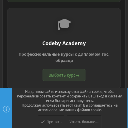
🎓
Codeby Academy
Профессиональные курсы с дипломом гос.
образца
Выбрать курс
→
На данном сайте используются файлы cookie, чтобы
персонализировать контент и сохранить Ваш вход в систему,
если Вы зарегистрируетесь.
Продолжая использовать этот сайт, Вы соглашаетесь на
использование наших файлов cookie.
®
Community platform by XenForo
© 2010-2026 XenForo Ltd.
Перевод
®
от Jumuro
Принять
Узнать больше....
Верх
Низ
XenPorta 2 PRO
© Jason Axelrod of
8WAYRUN