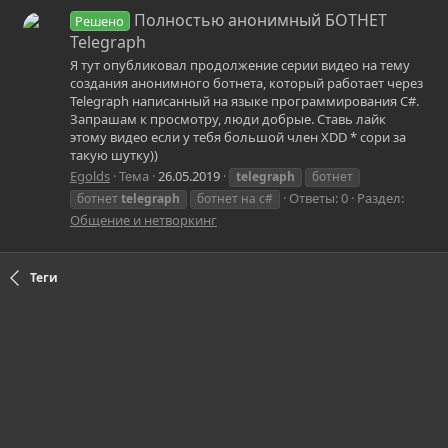
Полностью анонимный БОТНЕТ
Решено
Telegraph
Я тут опубликовал продолжение серии видео на тему
создания анонимного ботнета, который работает через
Telegraph написанный на языке программирования C#.
Запрашам к просмотру, люди добрые. Ставь лайк
этому видео если у тебя большой член XDD * сори за
такую шутку))
Egolds
Тема
26.05.2019
telegraph
ботнет
Ответы: 0
Раздел:
ботнет
telegraph
ботнет на c#
Общение и нетворкинг
Теги