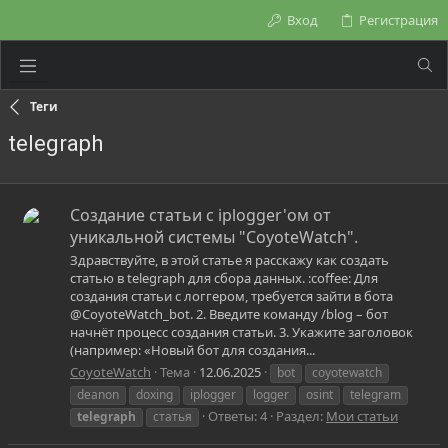
Вход
Регистрация
Теги
telegraph
Создание статьи с iplogger'ом от
уникальной системы "CoyoteWatch".
Здравствуйте, в этой статье я расскажу как создать
статью в telegraph для сбора данных. :coffee: Для
создания статьи с логгером, требуется зайти в бота
@CoyoteWatch_bot. 2. Введите команду /blog – бот
начнёт процесс создания статьи. 3. Укажите заголовок
(например: «Новый бот для создания...
CoyoteWatch
Тема
12.06.2025
bot
coyotewatch
deanon
doxing
iplogger
logger
osint
telegram
Ответы: 4
Раздел:
Мои статьи
telegraph
статья