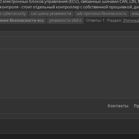
0 электронных блоков управления (ECU), связанных шинами CAN, LIN, Fl
-контроля - стоит отдельный контроллер с собственной прошивкой, ди
e cybersecurity
can шина уязвимости
uds протокол безопасность
изв
Ответы: 1
Раздел:
Этичный
ание
безопасности
ecu
уязвимости obd-ii
Контакты
Пр