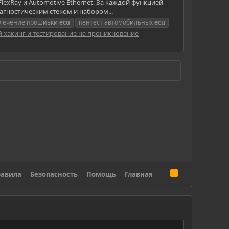
exRay и Automotive Ethernet. За каждой функцией -
агностическим стеком и набором...
лечение прошивки
ecu
пентест автомобильных
ecu
 хакинг и тестирование на проникновение
R
авила
Безопасность
Помощь
Главная
S
S