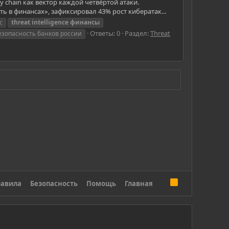
 chain как вектор каждой четвёртой атаки.
 в финансах», зафиксировал 43% рост кибератак...
c
threat
intelligence
финансы
Ответы: 0
Раздел:
Threat
езопасность банков россии
R
авила
Безопасность
Помощь
Главная
S
S