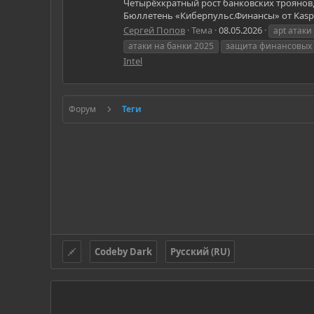
Четырёхкратный рост банковских троянов, 
Бюллетень «Киберпульс.Финансы» от Kaspe
Сергей Попов
Тема
08.05.2026
apt атак
атаки на банки 2025
защита финансовых 
Intel
Форум
Теги
Codeby Dark
Русский (RU)