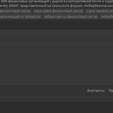
83% финансовых организаций с дырой в корпоративной почте и supply
rsky GReAT, представленный на Уральском форуме «Кибербезопасность
и финансовый сектор
mitre att&ck финансовый сектор
sigma правила so
организаций от кибератак
кибератаки на финансовый сектор
киберб
Контакты
Пр