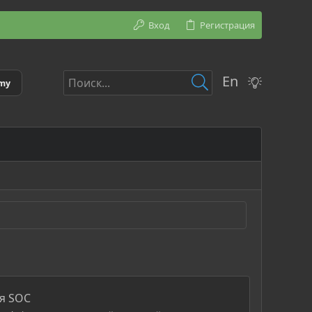
Вход
Регистрация
En
emy
ля SOC