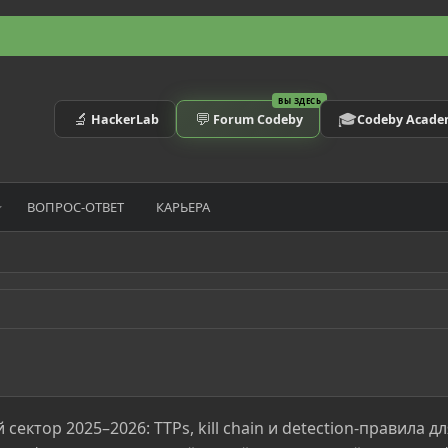
ВЫ ЗДЕСЬ
🔬
💬
🎓
HackerLab
Forum Codeby
Codeby Acad
ВОПРОС-ОТВЕТ
КАРЬЕРА
ектор 2025–2026: TTPs, kill chain и detection-правила д