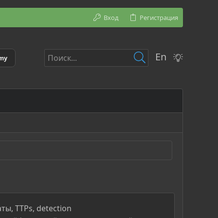
Вход
Регистрация
En
emy
ы, TTPs, detection