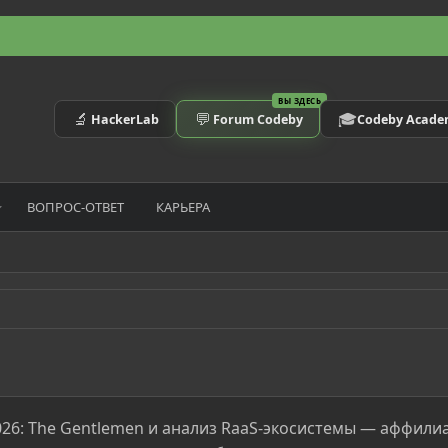
ВЫ ЗДЕСЬ
🔬
💬
🎓
HackerLab
Forum Codeby
Codeby Acad
ВОПРОС-ОТВЕТ
КАРЬЕРА
026: The Gentlemen и анализ RaaS-экосистемы — аффилиат