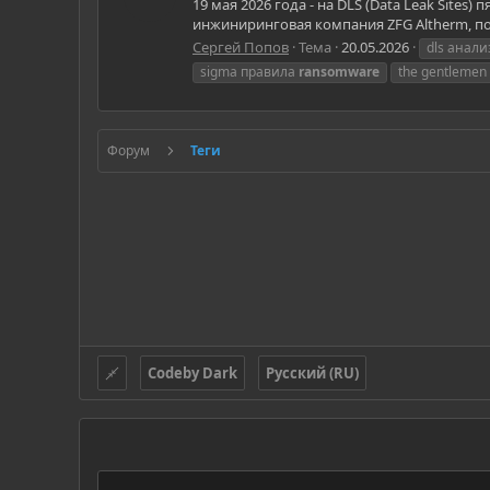
19 мая 2026 года - на DLS (Data Leak Site
инжиниринговая компания ZFG Altherm, по
Сергей Попов
Тема
20.05.2026
dls анал
sigma правила
ransomware
the gentlemen
Форум
Теги
Codeby Dark
Русский (RU)