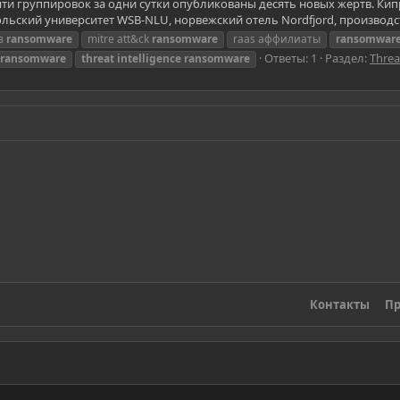
s) пяти группировок за одни сутки опубликованы десять новых жертв. К
льский университет WSB-NLU, норвежский отель Nordfjord, производст
из
ransomware
mitre att&ck
ransomware
raas аффилиаты
ransomwar
Ответы: 1
Раздел:
Threa
ransomware
threat
intelligence
ransomware
Контакты
Пр