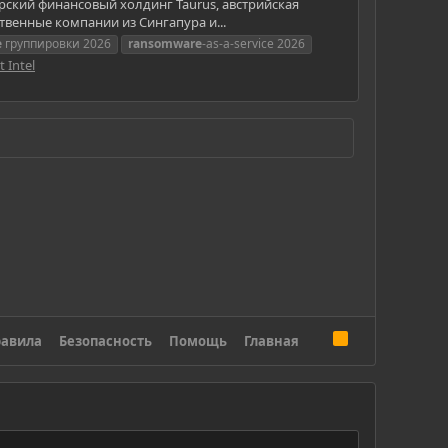
ипрский финансовый холдинг Taurus, австрийская
венные компании из Сингапура и...
e
группировки 2026
ransomware
-as-a-service 2026
t Intel
R
авила
Безопасность
Помощь
Главная
S
S