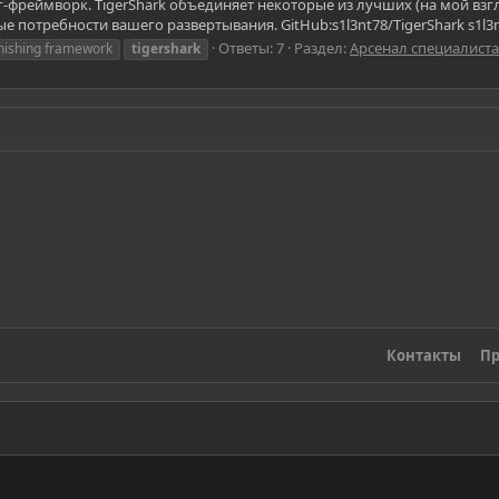
фреймворк. TigerShark объединяет некоторые из лучших (на мой вз
 потребности вашего развертывания. GitHub:s1l3nt78/TigerShark s1l3n
Ответы: 7
Раздел:
Арсенал специалиста
hishing framework
tigershark
Контакты
Пр