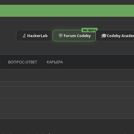
ВЫ ЗДЕСЬ
🔬
💬
🎓
HackerLab
Forum Codeby
Codeby Acad
ВОПРОС-ОТВЕТ
КАРЬЕРА