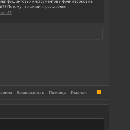
гляд) фишинговых инструментов и фреймворков на
t78 Потому что фишинг расслабляет...
 по ИБ
R
авила
Безопасность
Помощь
Главная
S
S