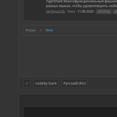
TigerShark Многофункциональный фишинг-
разных языках, чтобы удовлетворить любые
Zer0must2b
Тема
11.06.2020
phishing
p
Форум
Теги
Codeby Dark
Русский (RU)