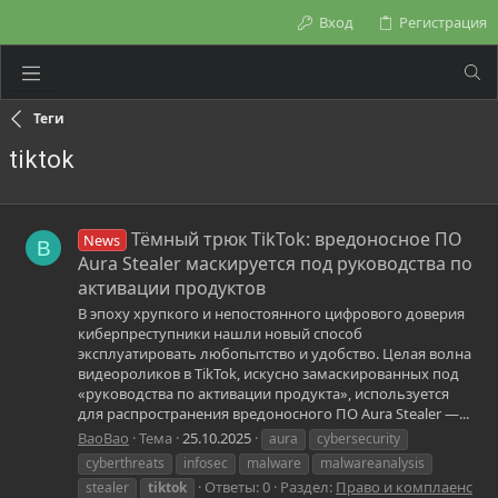
Вход
Регистрация
Теги
tiktok
Тёмный трюк TikTok: вредоносное ПО
News
B
Aura Stealer маскируется под руководства по
активации продуктов
В эпоху хрупкого и непостоянного цифрового доверия
киберпреступники нашли новый способ
эксплуатировать любопытство и удобство. Целая волна
видеороликов в TikTok, искусно замаскированных под
«руководства по активации продукта», используется
для распространения вредоносного ПО Aura Stealer —...
BaoBao
Тема
25.10.2025
aura
cybersecurity
cyberthreats
infosec
malware
malwareanalysis
Ответы: 0
Раздел:
Право и комплаенс
stealer
tiktok