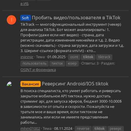
в ИБ
Пробить видео/пользователя в TikTok
Soft
I
TikTrack — многофункциональный инструмент (чекер)
для анализа TikTok. Бот может анализировать: 1.
Профили (даже если нет видео) - страна, дата
регистрации, дата изменения никнейма и т.д. 2. Видео
(можно скачивать) - страна загрузки, дата загрузки и т.д.
3. Шеринг-ссылки (формата vm/vt) - кто...
injirinjir
Тема
01.09.2025
osint
tiktok
tiktrack
Ответы: 3
Раздел:
пользователь
тикток
юзер
OSINT и Форензика
Реверсинг Android/IOS tiktok
Вакансия
В поиска специалиста, кто умеет работать и риверсать
закрытое мобильное API тиктока. нужно достать
стриминг api, для запуска эфиров, бюджет 3000-10.000$
в зависимости от опыта и скорости. Пожалуйста не
тратьте мое и ваше время, если тиктоком не
занимались или если не имеете представления
работы...
mhm01002
Тема
08.11.2024
reverse
tiktok
реверс