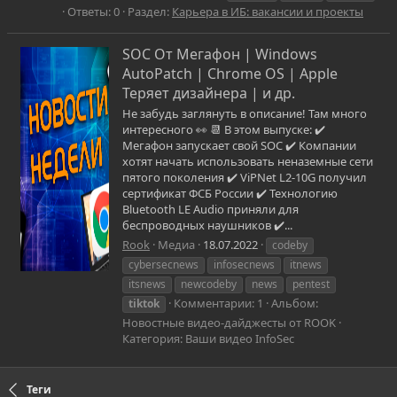
Ответы: 0
Раздел:
Карьера в ИБ: вакансии и проекты
SOC От Мегафон | Windows
AutoPatch | Chrome OS | Apple
Теряет дизайнера | и др.
Не забудь заглянуть в описание! Там много
интересного 👀 📆 В этом выпуске: ✔️
Мегафон запускает свой SOC ✔️ Компании
хотят начать использовать неназемные сети
пятого поколения ✔️ ViPNet L2-10G получил
сертификат ФСБ России ✔️ Технологию
Bluetooth LE Audio приняли для
беспроводных наушников ✔️...
Rook
Медиа
18.07.2022
codeby
cybersecnews
infosecnews
itnews
itsnews
newcodeby
news
pentest
Комментарии: 1
Альбом:
tiktok
Новостные видео-дайджесты от ROOK
Категория: Ваши видео InfoSec
Теги