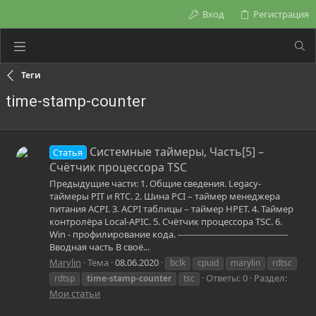
Вход
Регистрация
Теги
time-stamp-counter
Системные таймеры, Часть[5] –
Статья
Счётчик процессора TSC
Предыдущие части: 1. Общие сведения. Legacy-
таймеры PIT и RTC. 2. Шина PCI – таймер менеджера
питания ACPI. 3. ACPI таблицы – таймер HPET. 4. Таймер
контролёра Local-APIC. 5. Счётчик процессора TSC. 6.
Win - профилирование кода. ---------------------------------------
Вводная часть В своё...
Marylin
Тема
08.06.2020
bclk
cpuid
marylin
rdtsc
Ответы: 0
Раздел:
rdtsp
time-stamp-counter
tsc
Мои статьи