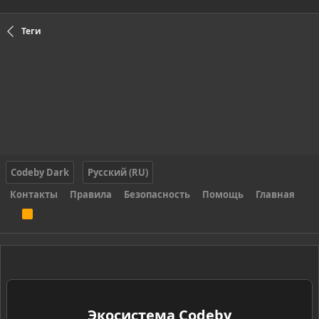
Теги
Codeby Dark
Русский (RU)
Контакты
Правила
Безопасность
Помощь
Главная
R
S
S
Экосистема Codeby