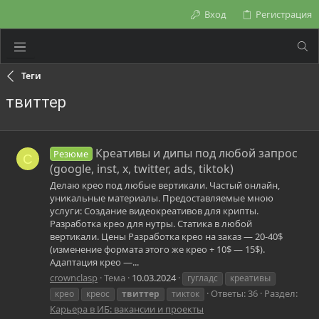
Вход
Регистрация
Теги
твиттер
Креативы и дипы под любой запрос
Резюме
C
(google, inst, x, twitter, ads, tiktok)
Делаю крео под любые вертикали. Частый онлайн,
уникальные материалы. Предоставляемые мною
услуги: Создание видеокреативов для крипты.
Разработка крео для нутры. Статика в любой
вертикали. Цены Разработка крео на заказ — 20-40$
(изменение формата этого же крео + 10$ — 15$).
Адаптация крео —...
crownclasp
Тема
10.03.2024
гугладс
креативы
Ответы: 36
Раздел:
крео
креос
твиттер
тикток
Карьера в ИБ: вакансии и проекты