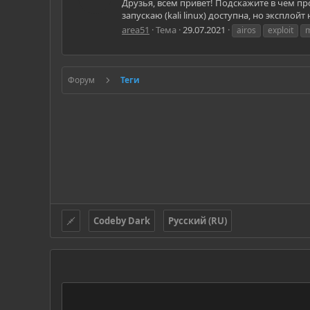
Друзья, всем привет! Подскажите в чем пр
запускаю (kali linux) доступна, но эксплойт
area51
Тема
29.07.2021
airos
exploit
m
Форум
Теги
Codeby Dark
Русский (RU)