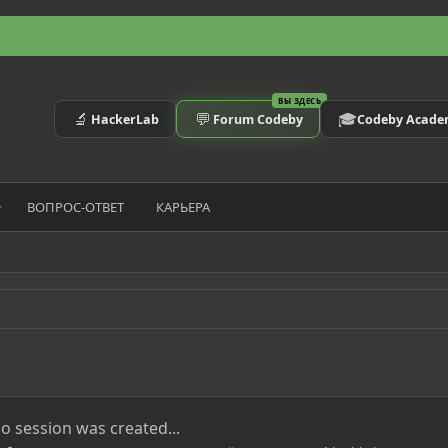
ВЫ ЗДЕСЬ
🔬
💬
🎓
HackerLab
Forum Codeby
Codeby Acad
ВОПРОС-ОТВЕТ
КАРЬЕРА
o session was created...