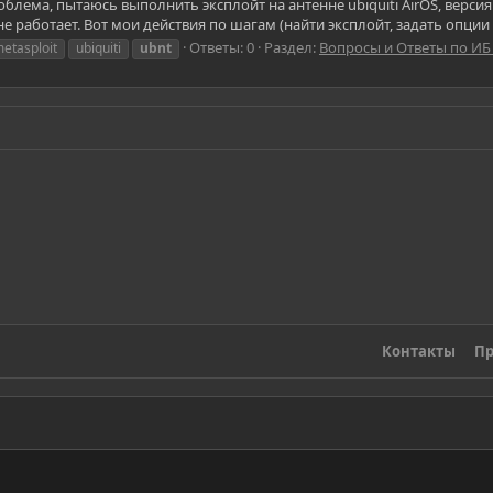
облема, пытаюсь выполнить эксплойт на антенне ubiquiti AirOS, верси
 не работает. Вот мои действия по шагам (найти эксплойт, задать опции и 
Ответы: 0
Раздел:
Вопросы и Ответы по ИБ
etasploit
ubiquiti
ubnt
Контакты
Пр