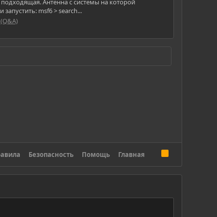
я подходящая. Антенна с системы на которой
запустить: msf6 > search...
 (Q&A)
R
авила
Безопасность
Помощь
Главная
S
S