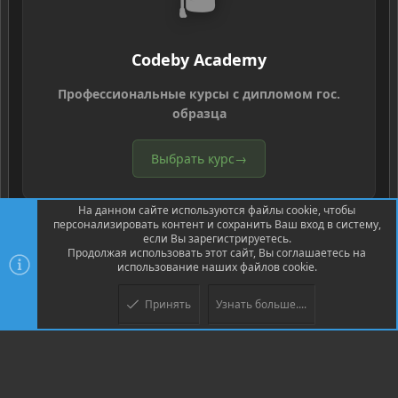
Codeby Academy
Профессиональные курсы с дипломом гос.
образца
Выбрать курс
→
На данном сайте используются файлы cookie, чтобы
персонализировать контент и сохранить Ваш вход в систему,
если Вы зарегистрируетесь.
Продолжая использовать этот сайт, Вы соглашаетесь на
использование наших файлов cookie.
®
Community platform by XenForo
© 2010-2026 XenForo Ltd.
Перевод
®
от Jumuro
Принять
Узнать больше....
Верх
Низ
XenPorta 2 PRO
© Jason Axelrod of
8WAYRUN