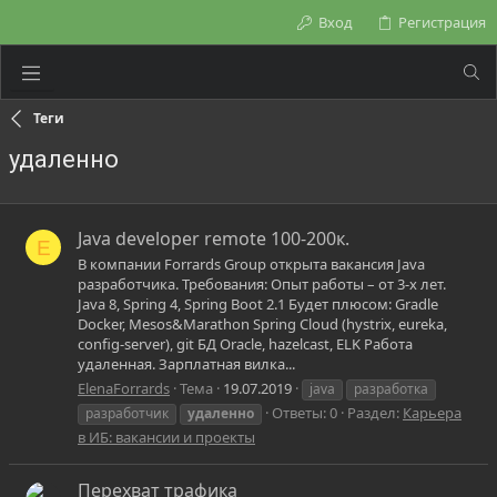
Вход
Регистрация
Теги
удаленно
Java developer remote 100-200к.
E
В компании Forrards Group открыта вакансия Java
разработчика. Требования: Опыт работы – от 3-х лет.
Java 8, Spring 4, Spring Boot 2.1 Будет плюсом: Gradle
Docker, Mesos&Marathon Spring Cloud (hystrix, eureka,
config-server), git БД Oracle, hazelcast, ELK Работа
удаленная. Зарплатная вилка...
ElenaForrards
Тема
19.07.2019
java
разработка
Ответы: 0
Раздел:
Карьера
разработчик
удаленно
в ИБ: вакансии и проекты
Перехват трафика