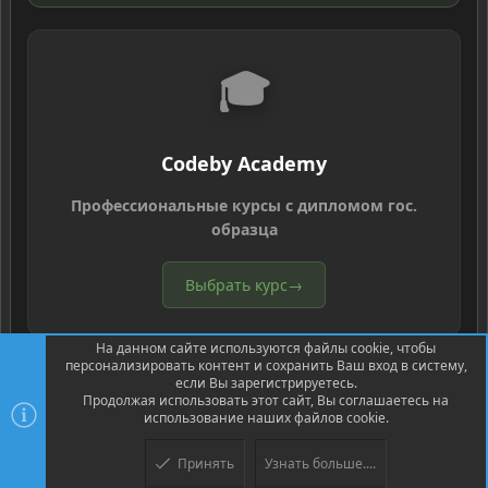
🎓
Codeby Academy
Профессиональные курсы с дипломом гос.
образца
Выбрать курс
→
На данном сайте используются файлы cookie, чтобы
персонализировать контент и сохранить Ваш вход в систему,
если Вы зарегистрируетесь.
Продолжая использовать этот сайт, Вы соглашаетесь на
использование наших файлов cookie.
®
Community platform by XenForo
© 2010-2026 XenForo Ltd.
Перевод
®
от Jumuro
Принять
Узнать больше....
Верх
Низ
XenPorta 2 PRO
© Jason Axelrod of
8WAYRUN