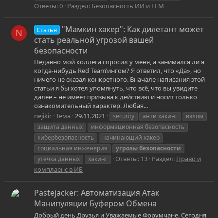
Ответы: 0
Раздел:
Безопасность ИИ и LLM
"Мамкин хакер": Как дилетант может
Статья
N
стать реальной угрозой вашей
безопасности
Недавно мой коллега спросил у меня, а занимался ли я
когда-нибудь Red Team’ингом? Я ответил, что «Да», но
ничего не сказал конкретного. Вначале написания этой
статьи я бы хотел упомянуть, что всё, что вы увидите
далее – не имеет призыва к действию и носит только
ознакомительный характер. Любая...
nejikir
Тема
29.11.2021
security
анти хакинг
взлом
защита данных
информационная безопасность
кибербезопасность
начинающий хакер
социальная инженерия
угрозы
безопасности
Ответы: 13
Раздел:
Право и
утечка данных
хакинг
комплаенс в ИБ
Pastejacker: Автоматизация Атак
Манипуляции Буфером Обмена
Добрый день,Друзья и Уважаемые Форумчане. Сегодня