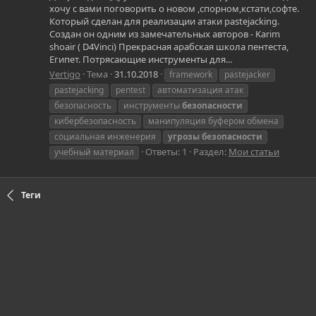
хочу с вами поговорить о новом ,спорном,кстати,софте.
Который сделан для реализации атаки pastejacking.
Создан он одним из замечательных авторов - Karim
shoair ( D4Vinci) Прекрасная арабская школа пентеста,
Египет. Потрясающие инструменты для...
Vertigo
Тема
31.10.2018
framework
pastejacker
pastejacking
pentest
автоматизация атак
безопасность
инструменты
безопасности
кибербезопасность
манипуляция буфером обмена
социальная инженерия
угрозы
безопасности
Ответы: 1
Раздел:
Мои статьи
учебный материал
Теги